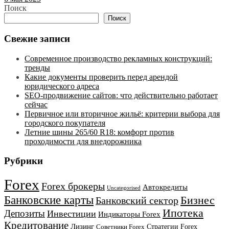
Поиск
Поиск
Свежие записи
Современное производство рекламных конструкций:
тренды
Какие документы проверить перед арендой
юридического адреса
SEO-продвижение сайтов: что действительно работает
сейчас
Первичное или вторичное жильё: критерии выбора для
городского покупателя
Летние шины 265/60 R18: комфорт против
проходимости для внедорожника
Рубрики
Forex
Forex брокеры
Автокредиты
Uncategorised
Банковские карты
Бизнес
Банковский сектор
Ипотека
Депозиты
Инвестиции
Индикаторы Forex
Кредитование
Лизинг
Стратегии Forex
Советники Forex