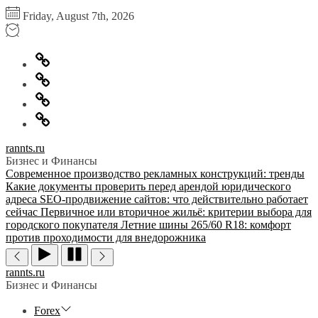
Перейти
Friday, August 7th, 2026
к
содержимому
Главная
Информация
для
Обратная
правообладателей
связь
Политика
конфиденциальности
rannts.ru
Бизнес и Финансы
Современное производство рекламных конструкций: тренды
Какие документы проверить перед арендой юридического
адреса
SEO-продвижение сайтов: что действительно работает
сейчас
Первичное или вторичное жильё: критерии выбора для
городского покупателя
Летние шины 265/60 R18: комфорт
против проходимости для внедорожника
rannts.ru
Бизнес и Финансы
Forex