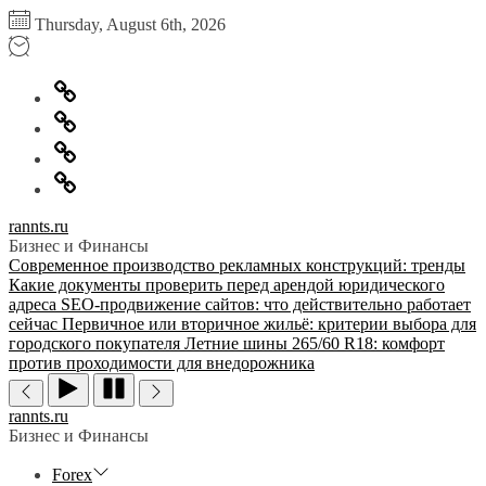
Перейти
Thursday, August 6th, 2026
к
содержимому
Главная
Информация
для
Обратная
правообладателей
связь
Политика
конфиденциальности
rannts.ru
Бизнес и Финансы
Современное производство рекламных конструкций: тренды
Какие документы проверить перед арендой юридического
адреса
SEO-продвижение сайтов: что действительно работает
сейчас
Первичное или вторичное жильё: критерии выбора для
городского покупателя
Летние шины 265/60 R18: комфорт
против проходимости для внедорожника
rannts.ru
Бизнес и Финансы
Forex