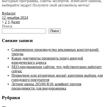
выгодные программы, советы экспертов. Избегайте ошибок,
выбирайте мудро! Получите свой автомобиль мечты!
Redactor
12 декабря 2024
Пагинация
1
2
3
Далее
Поиск
записей
Поиск
Свежие записи
Современное производство рекламных конструкций:
тренды
Какие документы проверить перед арендой
юридического адреса
SEO-продвижение сайтов: что действительно работает
сейчас
Первичное или вторичное жильё: критерии выбора для
городского покупателя
Летние шины 265/60 R18: комфорт против
проходимости для внедорожника
Рубрики