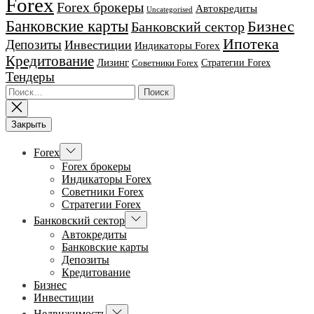
Forex
Forex брокеры
Автокредиты
Uncategorised
Банковские карты
Бизнес
Банковский сектор
Ипотека
Депозиты
Инвестиции
Индикаторы Forex
Кредитование
Лизинг
Стратегии Forex
Советники Forex
Тендеры
Найти:
Закрыть
Показывать
Forex
подменю
Forex брокеры
Индикаторы Forex
Советники Forex
Стратегии Forex
Показывать
Банковский сектор
подменю
Автокредиты
Банковские карты
Депозиты
Кредитование
Бизнес
Инвестиции
Показывать
Недвижимость