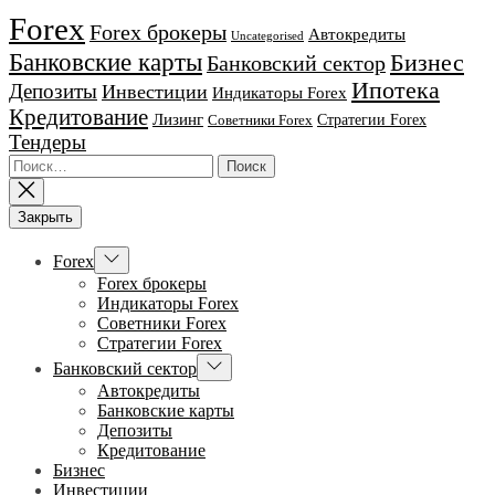
Forex
Forex брокеры
Автокредиты
Uncategorised
Банковские карты
Бизнес
Банковский сектор
Ипотека
Депозиты
Инвестиции
Индикаторы Forex
Кредитование
Лизинг
Стратегии Forex
Советники Forex
Тендеры
Найти:
Закрыть
Показывать
Forex
подменю
Forex брокеры
Индикаторы Forex
Советники Forex
Стратегии Forex
Показывать
Банковский сектор
подменю
Автокредиты
Банковские карты
Депозиты
Кредитование
Бизнес
Инвестиции