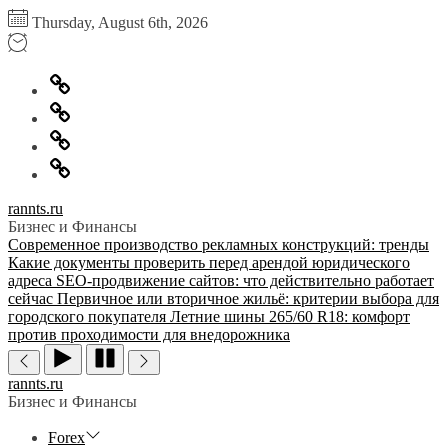
Перейти
Thursday, August 6th, 2026
к
содержимому
Главная
Информация
для
Обратная
правообладателей
связь
Политика
конфиденциальности
rannts.ru
Бизнес и Финансы
Современное производство рекламных конструкций: тренды
Какие документы проверить перед арендой юридического
адреса
SEO-продвижение сайтов: что действительно работает
сейчас
Первичное или вторичное жильё: критерии выбора для
городского покупателя
Летние шины 265/60 R18: комфорт
против проходимости для внедорожника
rannts.ru
Бизнес и Финансы
Forex