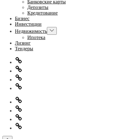
Банковские карты
Депозиты
Кредитование
Бизнес
Инвестиции
Показывать
Недвижимость
подменю
Ипотека
Лизинг
Тендеры
Главная
Информация
для
Обратная
правообладателей
связь
Политика
конфиденциальности
Главная
Информация
для
Обратная
правообладателей
связь
Политика
конфиденциальности