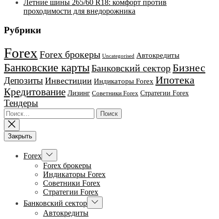
Летние шины 265/60 R18: комфорт против
проходимости для внедорожника
Рубрики
Forex
Forex брокеры
Автокредиты
Uncategorised
Банковские карты
Бизнес
Банковский сектор
Ипотека
Депозиты
Инвестиции
Индикаторы Forex
Кредитование
Лизинг
Стратегии Forex
Советники Forex
Тендеры
Найти:
Закрыть
Показывать
Forex
подменю
Forex брокеры
Индикаторы Forex
Советники Forex
Стратегии Forex
Показывать
Банковский сектор
подменю
Автокредиты