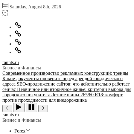
Перейти
Saturday, August 8th, 2026
к
содержимому
Главная
Информация
для
Обратная
правообладателей
связь
Политика
конфиденциальности
rannts.ru
Бизнес и Финансы
Современное производство рекламных конструкций: тренды
Какие документы проверить перед арендой юридического
адреса
SEO-продвижение сайтов: что действительно работает
сейчас
Первичное или вторичное жильё: критерии выбора для
городского покупателя
Летние шины 265/60 R18: комфорт
против проходимости для внедорожника
rannts.ru
Бизнес и Финансы
Forex