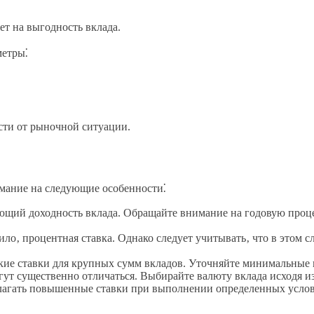
ет на выгодность вклада.
метры⁚
сти от рыночной ситуации.
имание на следующие особенности⁚
ющий доходность вклада. Обращайте внимание на годовую проце
ло‚ процентная ставка. Однако следует учитывать‚ что в этом с
кие ставки для крупных сумм вкладов. Уточняйте минимальные
гут существенно отличаться. Выбирайте валюту вклада исходя и
лагать повышенные ставки при выполнении определенных услов