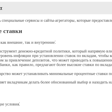
ет
ть специальные сервисы и сайты-агрегаторы‚ которые предоста
е ставки
как внешние‚ так и внутренние⁚
струмент денежно-кредитной политики‚ который напрямую влияе
овень инфляции при установлении ставок по вкладам‚ чтобы к
ом за привлечение депозитов‚ что может приводить к повышени
нки‚ как правило‚ предлагают более высокие ставки по вкладам
арство может устанавливать минимальные процентные ставки по
яет вкладчикам делать более обоснованный выбор и находить н
ие условия⁚