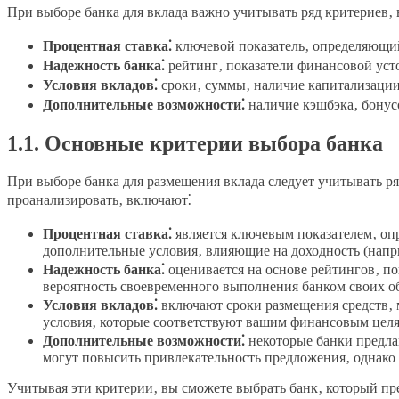
При выборе банка для вклада важно учитывать ряд критериев
Процентная ставка⁚
ключевой показатель‚ определяющий
Надежность банка⁚
рейтинг‚ показатели финансовой уст
Условия вкладов⁚
сроки‚ суммы‚ наличие капитализации
Дополнительные возможности⁚
наличие кэшбэка‚ бонус
1.1. Основные критерии выбора банка
При выборе банка для размещения вклада следует учитывать 
проанализировать‚ включают⁚
Процентная ставка⁚
является ключевым показателем‚ оп
дополнительные условия‚ влияющие на доходность (напр
Надежность банка⁚
оценивается на основе рейтингов‚ п
вероятность своевременного выполнения банком своих об
Условия вкладов⁚
включают сроки размещения средств‚
условия‚ которые соответствуют вашим финансовым цел
Дополнительные возможности⁚
некоторые банки предла
могут повысить привлекательность предложения‚ однако 
Учитывая эти критерии‚ вы сможете выбрать банк‚ который п