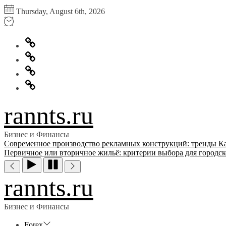
Перейти
Thursday, August 6th, 2026
к
содержимому
Главная
Информация
для
Обратная
правообладателей
связь
Политика
конфиденциальности
rannts.ru
Бизнес и Финансы
Современное производство рекламных конструкций: тренды
К
Первичное или вторичное жильё: критерии выбора для городск
rannts.ru
Бизнес и Финансы
Forex