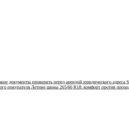
акие документы проверить перед арендой юридического адреса
S
ого покупателя
Летние шины 265/60 R18: комфорт против прох