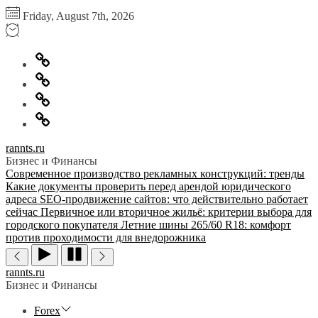
Перейти
Friday, August 7th, 2026
к
содержимому
Главная
Информация
для
Обратная
правообладателей
связь
Политика
конфиденциальности
rannts.ru
Бизнес и Финансы
Современное производство рекламных конструкций: тренды
Какие документы проверить перед арендой юридического
адреса
SEO-продвижение сайтов: что действительно работает
сейчас
Первичное или вторичное жильё: критерии выбора для
городского покупателя
Летние шины 265/60 R18: комфорт
против проходимости для внедорожника
rannts.ru
Бизнес и Финансы
Forex