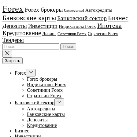
Forex
Forex брокеры
Автокредиты
Uncategorised
Банковские карты
Бизнес
Банковский сектор
Ипотека
Депозиты
Инвестиции
Индикаторы Forex
Кредитование
Лизинг
Стратегии Forex
Советники Forex
Тендеры
Найти:
Закрыть
Показывать
Forex
подменю
Forex брокеры
Индикаторы Forex
Советники Forex
Стратегии Forex
Показывать
Банковский сектор
подменю
Автокредиты
Банковские карты
Депозиты
Кредитование
Бизнес
Инвестиции