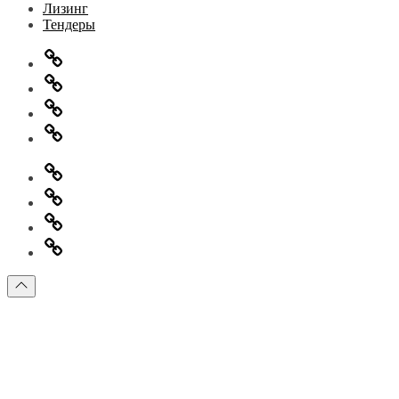
Лизинг
Тендеры
Главная
Информация
для
Обратная
правообладателей
связь
Политика
конфиденциальности
Главная
Информация
для
Обратная
правообладателей
связь
Политика
конфиденциальности