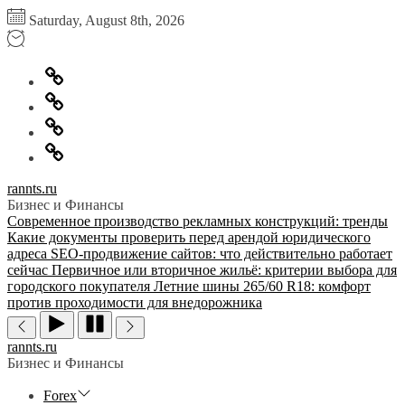
Перейти
Saturday, August 8th, 2026
к
содержимому
Главная
Информация
для
Обратная
правообладателей
связь
Политика
конфиденциальности
rannts.ru
Бизнес и Финансы
Современное производство рекламных конструкций: тренды
Какие документы проверить перед арендой юридического
адреса
SEO-продвижение сайтов: что действительно работает
сейчас
Первичное или вторичное жильё: критерии выбора для
городского покупателя
Летние шины 265/60 R18: комфорт
против проходимости для внедорожника
rannts.ru
Бизнес и Финансы
Forex