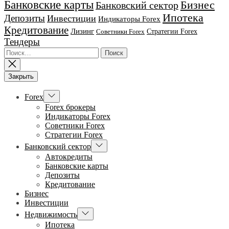
Банковские карты
Бизнес
Банковский сектор
Ипотека
Депозиты
Инвестиции
Индикаторы Forex
Кредитование
Лизинг
Стратегии Forex
Советники Forex
Тендеры
Найти:
Закрыть
Показывать
Forex
подменю
Forex брокеры
Индикаторы Forex
Советники Forex
Стратегии Forex
Показывать
Банковский сектор
подменю
Автокредиты
Банковские карты
Депозиты
Кредитование
Бизнес
Инвестиции
Показывать
Недвижимость
подменю
Ипотека