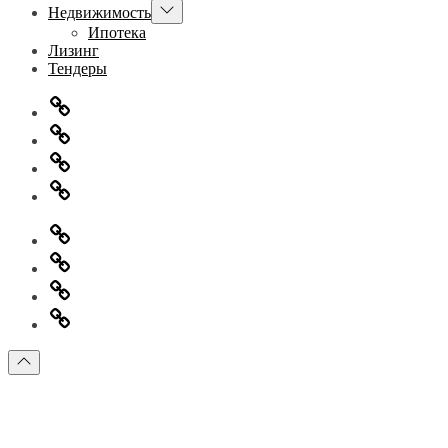
Показывать
Недвижимость
подменю
Ипотека
Лизинг
Тендеры
Главная
Информация
для
Обратная
правообладателей
связь
Политика
конфиденциальности
Главная
Информация
для
Обратная
правообладателей
связь
Политика
конфиденциальности