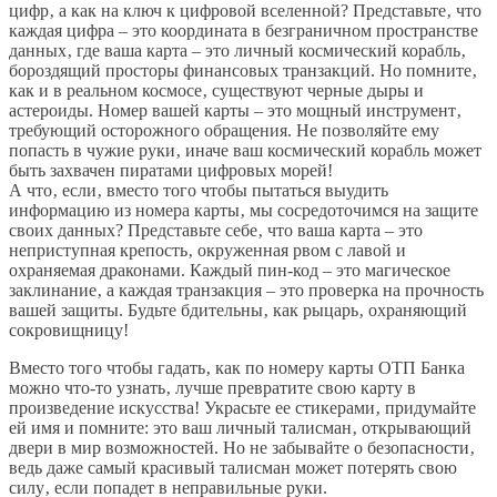
цифр‚ а как на ключ к цифровой вселенной? Представьте‚ что
каждая цифра – это координата в безграничном пространстве
данных‚ где ваша карта – это личный космический корабль‚
бороздящий просторы финансовых транзакций. Но помните‚
как и в реальном космосе‚ существуют черные дыры и
астероиды. Номер вашей карты – это мощный инструмент‚
требующий осторожного обращения. Не позволяйте ему
попасть в чужие руки‚ иначе ваш космический корабль может
быть захвачен пиратами цифровых морей!
А что‚ если‚ вместо того чтобы пытаться выудить
информацию из номера карты‚ мы сосредоточимся на защите
своих данных? Представьте себе‚ что ваша карта – это
неприступная крепость‚ окруженная рвом с лавой и
охраняемая драконами. Каждый пин-код – это магическое
заклинание‚ а каждая транзакция – это проверка на прочность
вашей защиты. Будьте бдительны‚ как рыцарь‚ охраняющий
сокровищницу!
Вместо того чтобы гадать‚ как по номеру карты ОТП Банка
можно что-то узнать‚ лучше превратите свою карту в
произведение искусства! Украсьте ее стикерами‚ придумайте
ей имя и помните: это ваш личный талисман‚ открывающий
двери в мир возможностей. Но не забывайте о безопасности‚
ведь даже самый красивый талисман может потерять свою
силу‚ если попадет в неправильные руки.