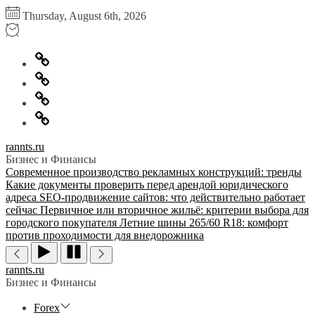
Перейти
Thursday, August 6th, 2026
к
содержимому
Главная
Информация
для
Обратная
правообладателей
связь
Политика
конфиденциальности
rannts.ru
Бизнес и Финансы
Современное производство рекламных конструкций: тренды
Какие документы проверить перед арендой юридического
адреса
SEO-продвижение сайтов: что действительно работает
сейчас
Первичное или вторичное жильё: критерии выбора для
городского покупателя
Летние шины 265/60 R18: комфорт
против проходимости для внедорожника
rannts.ru
Бизнес и Финансы
Forex