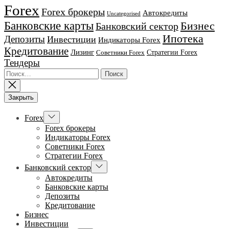
Forex
Forex брокеры
Автокредиты
Uncategorised
Банковские карты
Бизнес
Банковский сектор
Ипотека
Депозиты
Инвестиции
Индикаторы Forex
Кредитование
Лизинг
Стратегии Forex
Советники Forex
Тендеры
Найти:
Закрыть
Показывать
Forex
подменю
Forex брокеры
Индикаторы Forex
Советники Forex
Стратегии Forex
Показывать
Банковский сектор
подменю
Автокредиты
Банковские карты
Депозиты
Кредитование
Бизнес
Инвестиции