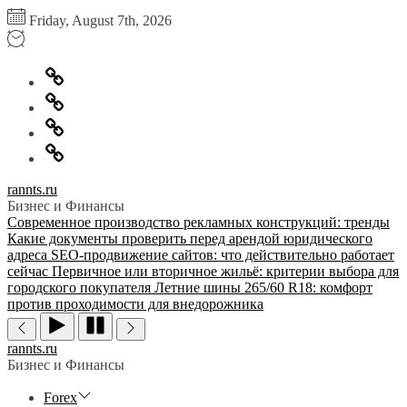
Перейти
Friday, August 7th, 2026
к
содержимому
Главная
Информация
для
Обратная
правообладателей
связь
Политика
конфиденциальности
rannts.ru
Бизнес и Финансы
Современное производство рекламных конструкций: тренды
Какие документы проверить перед арендой юридического
адреса
SEO-продвижение сайтов: что действительно работает
сейчас
Первичное или вторичное жильё: критерии выбора для
городского покупателя
Летние шины 265/60 R18: комфорт
против проходимости для внедорожника
rannts.ru
Бизнес и Финансы
Forex