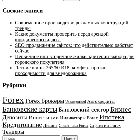
Свежие записи
Современное производство рекламных конструкций:
тренды
Какие документы проверить перед арендой
юридического адреса
SEO-продвижение сайтов: что действительно работает
сейчас
Первичное или вторичное жильё: критерии выбора для
городского покупателя
Летние шины 265/60 R18: комфорт против
проходимости для внедорожника
Рубрики
Forex
Forex брокеры
Автокредиты
Uncategorised
Банковские карты
Бизнес
Банковский сектор
Ипотека
Депозиты
Инвестиции
Индикаторы Forex
Кредитование
Лизинг
Стратегии Forex
Советники Forex
Тендеры
Найти: