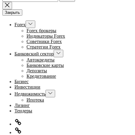
Закрыть
Показывать
Forex
подменю
Forex брокеры
Индикаторы Forex
Советники Forex
Стратегии Forex
Показывать
Банковский сектор
подменю
Автокредиты
Банковские карты
Депозиты
Кредитование
Бизнес
Инвестиции
Показывать
Недвижимость
подменю
Ипотека
Лизинг
Тендеры
Главная
Информация
для