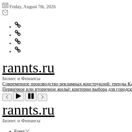
Перейти
Friday, August 7th, 2026
к
содержимому
Главная
Информация
для
Обратная
правообладателей
связь
Политика
конфиденциальности
rannts.ru
Бизнес и Финансы
Современное производство рекламных конструкций: тренды
К
Первичное или вторичное жильё: критерии выбора для городск
rannts.ru
Бизнес и Финансы
Forex