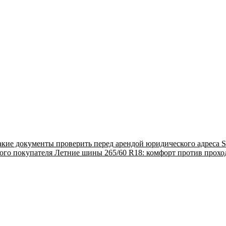
акие документы проверить перед арендой юридического адреса
S
ого покупателя
Летние шины 265/60 R18: комфорт против прох