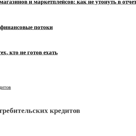
магазинов и маркетплейсов: как не утонуть в отче
 финансовые потоки
х, кто не готов ехать
дитов
требительских кредитов