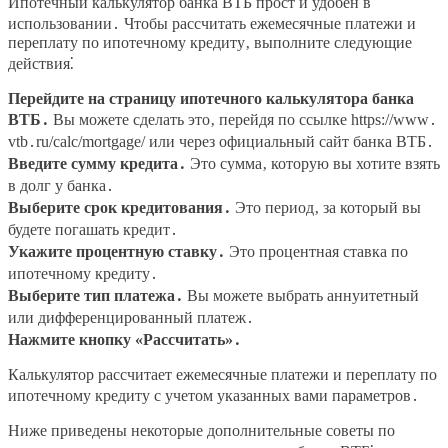
Ипотечный калькулятор банка ВТБ прост и удобен в
использовании․ Чтобы рассчитать ежемесячные платежи и
переплату по ипотечному кредиту‚ выполните следующие
действия⁚
Перейдите на страницу ипотечного калькулятора банка
ВТБ․
Вы можете сделать это‚ перейдя по ссылке https://www․
vtb․ru/calc/mortgage/ или через официальный сайт банка ВТБ․
Введите сумму кредита․
Это сумма‚ которую вы хотите взять
в долг у банка․
Выберите срок кредитования․
Это период‚ за который вы
будете погашать кредит․
Укажите процентную ставку․
Это процентная ставка по
ипотечному кредиту․
Выберите тип платежа․
Вы можете выбрать аннуитетный
или дифференцированный платеж․
Нажмите кнопку «Рассчитать»․
Калькулятор рассчитает ежемесячные платежи и переплату по
ипотечному кредиту с учетом указанных вами параметров․
Ниже приведены некоторые дополнительные советы по