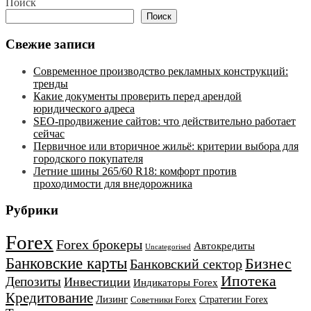
Поиск
Поиск
Свежие записи
Современное производство рекламных конструкций:
тренды
Какие документы проверить перед арендой
юридического адреса
SEO-продвижение сайтов: что действительно работает
сейчас
Первичное или вторичное жильё: критерии выбора для
городского покупателя
Летние шины 265/60 R18: комфорт против
проходимости для внедорожника
Рубрики
Forex
Forex брокеры
Автокредиты
Uncategorised
Банковские карты
Бизнес
Банковский сектор
Ипотека
Депозиты
Инвестиции
Индикаторы Forex
Кредитование
Лизинг
Стратегии Forex
Советники Forex