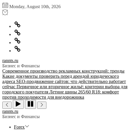
Перейти
Monday, August 10th, 2026
к
содержимому
Главная
Информация
для
Обратная
правообладателей
связь
Политика
конфиденциальности
rannts.ru
Бизнес и Финансы
Современное производство рекламных конструкций: тренды
Какие документы проверить перед арендой юридического
адреса
SEO-продвижение сайтов: что действительно работает
сейчас
Первичное или вторичное жильё: критерии выбора для
городского покупателя
Летние шины 265/60 R18: комфорт
против проходимости для внедорожника
rannts.ru
Бизнес и Финансы
Forex