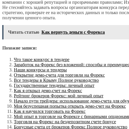
компании с хорошей репутацией и прозрачными правилами; Из
Не стесняйтесь задавать вопросы организаторам конкурса перед
стратегию, проверьте ее на исторических данных и только пос
получении ценного опыта.
Читать статью
Как вернуть деньги с Форекса
Похожие записи:
Что такое конкурс в тендере
Заработок на Форекс без вложений: способы и преимуще
Наши конкурсы и тендеры
Открытие демо-счета для торговли на Форекс
Все тендеры в Крыму Полное руководство
Государственные тендеры: личный опыт
Как я открыл демо-счет на Форекс
Рейтинг брокеров Форекс: мой личный опыт
Начало пути трейдера: использование демо-счета для обу
Моя безуспешная попытка открыть демо-счет на Форекс
Как я научился торговать на Форекс
Мой опыт в торговле на Форексе с бинарными опционам
Торговля на Форекс на бездепозитном счете бонусе
Бонусные счета от брокеров Форекс Полное руководство