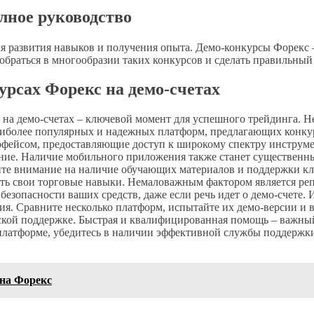
лное руководство
 развития навыков и получения опыта. Демо-конкурсы Форекс – 
обраться в многообразии таких конкурсов и сделать правильный
рсах Форекс на демо-счетах
 на демо-счетах – ключевой момент для успешного трейдинга. 
наиболее популярных и надежных платформ, предлагающих конк
ерфейсом, предоставляющие доступ к широкому спектру инструм
ение. Наличие мобильного приложения также станет существенны
ите внимание на наличие обучающих материалов и поддержки кл
ть свои торговые навыки. Немаловажным фактором является реп
езопасности ваших средств, даже если речь идет о демо-счете. 
я. Сравните несколько платформ, испытайте их демо-версии и в
еской поддержке. Быстрая и квалифицированная помощь – важный
а платформе, убедитесь в наличии эффективной службы поддерж
 на Форекс