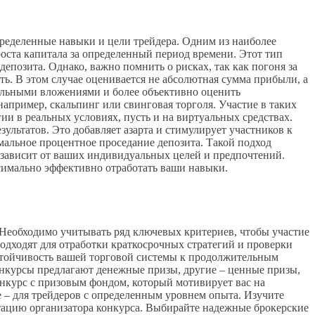
пределенные навыки и цели трейдера. Одним из наиболее
оста капитала за определенный период времени. Этот тип
епозита. Однако, важно помнить о рисках, так как погоня за
. В этом случае оценивается не абсолютная сумма прибыли, а
чальными вложениями и более объективно оценить
апример, скальпинг или свинговая торголя. Участие в таких
и в реальных условиях, пусть и на виртуальных средствах.
льтатов. Это добавляет азарта и стимулирует участников к
мальное процентное проседание депозита. Такой подход
 зависит от ваших индивидуальных целей и предпочтений.
ксимально эффективно отработать ваши навыки.
Необходимо учитывать ряд ключевых критериев, чтобы участие
подходят для отработки краткосрочных стратегий и проверки
устойчивость вашей торговой системы к продолжительным
онкурсы предлагают денежные призы, другие – ценные призы,
нкурс с призовым фондом, который мотивирует вас на
е – для трейдеров с определенным уровнем опыта. Изучите
утацию организатора конкурса. Выбирайте надежные брокерские