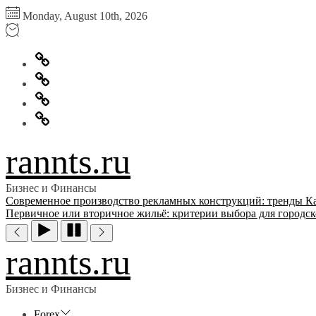
Перейти
Monday, August 10th, 2026
к
содержимому
Главная
Информация
для
Обратная
правообладателей
связь
Политика
конфиденциальности
rannts.ru
Бизнес и Финансы
Современное производство рекламных конструкций: тренды
К
Первичное или вторичное жильё: критерии выбора для городск
rannts.ru
Бизнес и Финансы
Forex