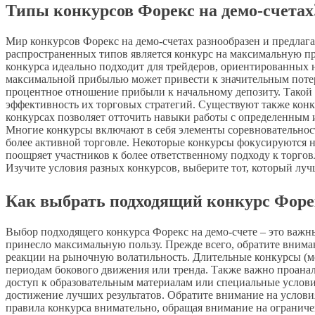
Типы конкурсов Форекс на демо-счетах
Мир конкурсов Форекс на демо-счетах разнообразен и предлаг
распространенных типов является конкурс на максимальную пр
конкурса идеально подходит для трейдеров, ориентированных н
максимальной прибылью может привести к значительным потеря
процентное отношение прибыли к начальному депозиту. Такой 
эффективность их торговых стратегий. Существуют также конк
конкурсах позволяет отточить навыки работы с определенным и
Многие конкурсы включают в себя элементы соревновательности
более активной торговле. Некоторые конкурсы фокусируются н
поощряет участников к более ответственному подходу к торго
Изучите условия разных конкурсов, выберите тот, который лу
Как выбрать подходящий конкурс Форек
Выбор подходящего конкурса Форекс на демо-счете – это важ
принесло максимальную пользу. Прежде всего, обратите вниман
реакции на рыночную волатильность. Длительные конкурсы (м
периодам бокового движения или тренда. Также важно проана
доступ к образовательным материалам или специальные услови
достижение лучших результатов. Обратите внимание на услови
правила конкурса внимательно, обращая внимание на ограниче