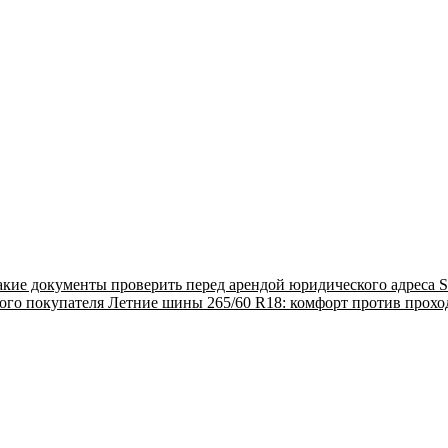
акие документы проверить перед арендой юридического адреса
S
ого покупателя
Летние шины 265/60 R18: комфорт против прох