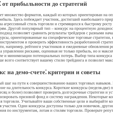
⁚ от прибыльности до стратегий
ает множество форматов, каждый из которых ориентирован на о
ибыль. Здесь побеждает участник, достигший наибольшего прир
а агрессивный стиль торговли и стремящихся к быстрому росту д
м. Другой популярный тип – конкурс на процентную доходность
подход позволяет сравнить результаты трейдеров с разными на
урсы, ориентированные на специфические торговые стратегии, н
нструментом и проверить эффективность разработанной стратеги
, например, рейтинги участников и ежедневные обновления резу
а управлении рисками, оценивая не только прибыль, но и макси
вле и минимизации потенциальных потерь. Выбор типа конкурса
чше всего соответствует вашему стилю трейдинга и позволит ма
с на демо-счете⁚ критерии и советы
ный шаг на пути к совершенствованию ваших торговых навыков. 
ие на длительность конкурса. Короткие конкурсы (неделя-две) 
есяц и более) позволяют проверить долгосрочные стратегии и 
лизировать призовой фонд и систему награждения. Некоторые к
я торговли. Учитывайте ваши собственные цели и выбирайте ко
я участия. Одни конкурсы доступны только для новичков, други
ния по инструментам, лотам и стилям торговли. Проверьте реп