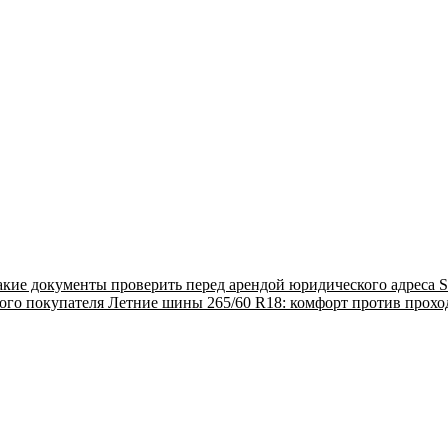
акие документы проверить перед арендой юридического адреса
S
ого покупателя
Летние шины 265/60 R18: комфорт против прох