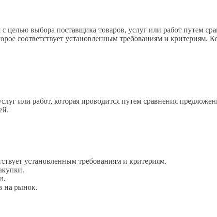
я с целью выбора поставщика товаров, услуг или работ путем с
орое соответствует установленным требованиям и критериям. Ко
услуг или работ, которая проводится путем сравнения предложен
ей.
тствует установленным требованиям и критериям.
акупки.
и.
в на рынок.