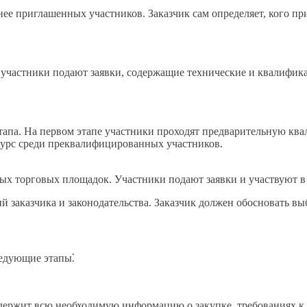
ее приглашенных участников. Заказчик сам определяет, кого при
е участники подают заявки, содержащие технические и квалифи
тапа. На первом этапе участники проходят предварительную ква
курс среди преквалифицированных участников.
х торговых площадок. Участники подают заявки и участвуют в 
й заказчика и законодательства. Заказчик должен обосновать в
ледующие этапы⁚
держит всю необходимую информацию о закупке, требованиях к 