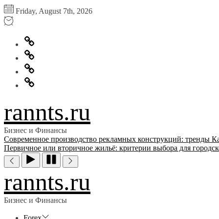
Перейти
Friday, August 7th, 2026
к
содержимому
Главная
Информация
для
Обратная
правообладателей
связь
Политика
конфиденциальности
rannts.ru
Бизнес и Финансы
Современное производство рекламных конструкций: тренды
К
Первичное или вторичное жильё: критерии выбора для городск
rannts.ru
Бизнес и Финансы
Forex