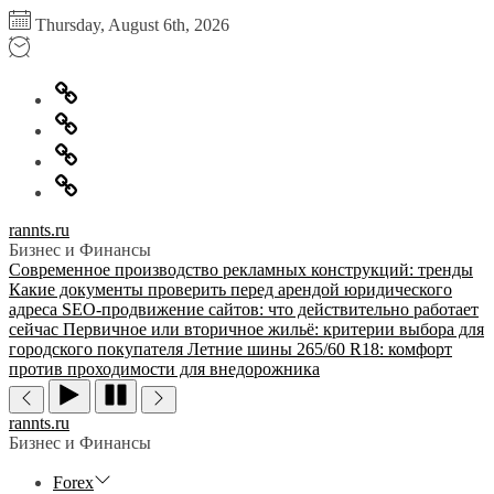
Перейти
Thursday, August 6th, 2026
к
содержимому
Главная
Информация
для
Обратная
правообладателей
связь
Политика
конфиденциальности
rannts.ru
Бизнес и Финансы
Современное производство рекламных конструкций: тренды
Какие документы проверить перед арендой юридического
адреса
SEO-продвижение сайтов: что действительно работает
сейчас
Первичное или вторичное жильё: критерии выбора для
городского покупателя
Летние шины 265/60 R18: комфорт
против проходимости для внедорожника
rannts.ru
Бизнес и Финансы
Forex