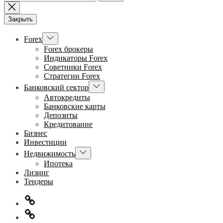
Закрыть
Показывать
Forex
подменю
Forex брокеры
Индикаторы Forex
Советники Forex
Стратегии Forex
Показывать
Банковский сектор
подменю
Автокредиты
Банковские карты
Депозиты
Кредитование
Бизнес
Инвестиции
Показывать
Недвижимость
подменю
Ипотека
Лизинг
Тендеры
Главная
Информация
для