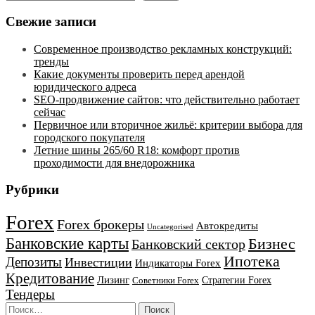
Свежие записи
Современное производство рекламных конструкций:
тренды
Какие документы проверить перед арендой
юридического адреса
SEO-продвижение сайтов: что действительно работает
сейчас
Первичное или вторичное жильё: критерии выбора для
городского покупателя
Летние шины 265/60 R18: комфорт против
проходимости для внедорожника
Рубрики
Forex
Forex брокеры
Автокредиты
Uncategorised
Банковские карты
Бизнес
Банковский сектор
Ипотека
Депозиты
Инвестиции
Индикаторы Forex
Кредитование
Лизинг
Стратегии Forex
Советники Forex
Тендеры
Найти: