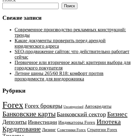
Поиск
Свежие записи
Современное производство рекламных конструкций:
тренды
Какие документы проверить перед арендой
юридического адреса
SEO-продвижение сайтов: что действительно работает
сейчас
Первичное или вторичное жильё: критерии выбора для
городского покупателя
Летние шины 265/60 R18: комфорт против
проходимости для внедорожника
Рубрики
Forex
Forex брокеры
Автокредиты
Uncategorised
Банковские карты
Бизнес
Банковский сектор
Ипотека
Депозиты
Инвестиции
Индикаторы Forex
Кредитование
Лизинг
Стратегии Forex
Советники Forex
Тендеры