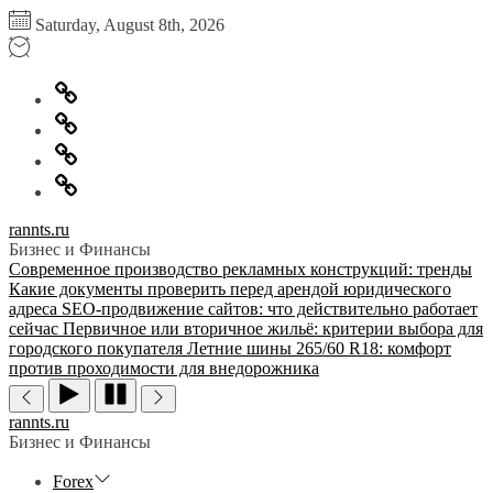
Перейти
Saturday, August 8th, 2026
к
содержимому
Главная
Информация
для
Обратная
правообладателей
связь
Политика
конфиденциальности
rannts.ru
Бизнес и Финансы
Современное производство рекламных конструкций: тренды
Какие документы проверить перед арендой юридического
адреса
SEO-продвижение сайтов: что действительно работает
сейчас
Первичное или вторичное жильё: критерии выбора для
городского покупателя
Летние шины 265/60 R18: комфорт
против проходимости для внедорожника
rannts.ru
Бизнес и Финансы
Forex