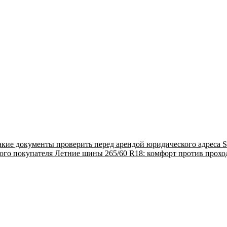
акие документы проверить перед арендой юридического адреса
S
ого покупателя
Летние шины 265/60 R18: комфорт против прох