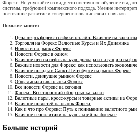
Форекс. Не упускайте из виду, что постоянное обучение и ада
системы, требующей комплексного подхода. Умение интерпретир
постоянное развитие и совершенствование своих навыков.
Похожие записи:
Цена нефть форекс графики онлайн: Влияние на валютны
Торговля на Форекс Валютные Курсы и Их Динамика
Новости по рынку Форекс
Новости Форекс в одном
Влияние цен на нефть на курс доллара и ситуацию на фо
Важные новости для Форекс: как использовать экономич
Влияние погоды в Санкт-Петербурге на рынок Форекс
Новости, движущие рынком Форекс
Общая аналитика рынка Форекс
Все новости Форекс на сегодня
Форекс: Всесторонний обзор рынка валют
Валютные пары, кросс-курсы и товарные активы на Форе
Влияние новостей на рынок Форекс
Как и что про Форекс: Путь к пониманию валютного рын
Влияние геополитики на курс акций на форексе
Больше историй