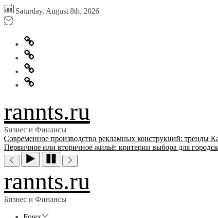
Перейти
Saturday, August 8th, 2026
к
содержимому
Главная
Информация
для
Обратная
правообладателей
связь
Политика
конфиденциальности
rannts.ru
Бизнес и Финансы
Современное производство рекламных конструкций: тренды
К
Первичное или вторичное жильё: критерии выбора для городск
rannts.ru
Бизнес и Финансы
Forex