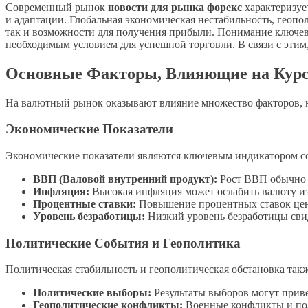
Современный рынок
новости для рынка форекс
характеризуе
и адаптации. Глобальная экономическая нестабильность, геоп
так и возможности для получения прибыли. Понимание ключев
необходимым условием для успешной торговли. В связи с этим
Основные Факторы, Влияющие на Кур
На валютный рынок оказывают влияние множество факторов, к
Экономические Показатели
Экономические показатели являются ключевым индикатором со
ВВП (Валовой внутренний продукт):
Рост ВВП обычно 
Инфляция:
Высокая инфляция может ослабить валюту из
Процентные ставки:
Повышение процентных ставок цент
Уровень безработицы:
Низкий уровень безработицы свид
Политические События и Геополитика
Политическая стабильность и геополитическая обстановка та
Политические выборы:
Результаты выборов могут прив
Геополитические конфликты:
Военные конфликты и пол