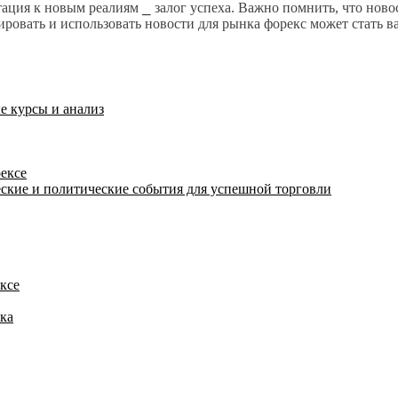
птация к новым реалиям ⎯ залог успеха. Важно помнить, что нов
овать и использовать новости для рынка форекс может стать ва
е курсы и анализ
рексе
еские и политические события для успешной торговли
ксе
ка