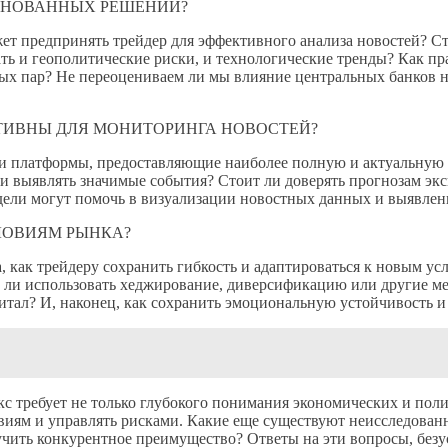
СНОВАННЫХ РЕШЕНИЙ?
т предпринять трейдер для эффективного анализа новостей? Ст
ть и геополитические риски, и технологические тренды? Как пр
ых пар? Не переоцениваем ли мы влияние центральных банков н
ТИВНЫ ДЛЯ МОНИТОРИНГА НОВОСТЕЙ?
и платформы, предоставляющие наиболее полную и актуальную
 выявлять значимые события? Стоит ли доверять прогнозам эксп
дели могут помочь в визуализации новостных данных и выявле
ЛОВИЯМ РЫНКА?
, как трейдеру сохранить гибкость и адаптироваться к новым у
ли использовать хеджирование, диверсификацию или другие ме
итал? И, наконец, как сохранить эмоциональную устойчивость и 
 требует не только глубокого понимания экономических и поли
виям и управлять рисками. Какие еще существуют неисследован
чить конкурентное преимущество? Ответы на эти вопросы, безу