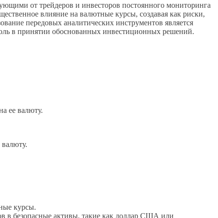
ующими от трейдеров и инвесторов постоянного мониторинга
щественное влияние на валютные курсы, создавая как риски,
ование передовых аналитических инструментов является
оль в принятии обоснованных инвестиционных решений.
а ее валюту.
 валюту.
ные курсы.
в в безопасные активы, такие как доллар США или