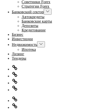
Советники Forex
Стратегии Forex
Показывать
Банковский сектор
подменю
Автокредиты
Банковские карты
Депозиты
Кредитование
Бизнес
Инвестиции
Показывать
Недвижимость
подменю
Ипотека
Лизинг
Тендеры
Главная
Информация
для
Обратная
правообладателей
связь
Политика
конфиденциальности
Главная
Информация
для