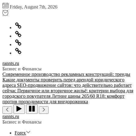
Перейти
Friday, August 7th, 2026
к
содержимому
Главная
Информация
для
Обратная
правообладателей
связь
Политика
конфиденциальности
rannts.ru
Бизнес и Финансы
Современное производство рекламных конструкций: тренды
Какие документы проверить перед арендой юридического
адреса
SEO-продвижение сайтов: что действительно работает
сейчас
Первичное или вторичное жильё: критерии выбора для
городского покупателя
Летние шины 265/60 R18: комфорт
против проходимости для внедорожника
rannts.ru
Бизнес и Финансы
Forex