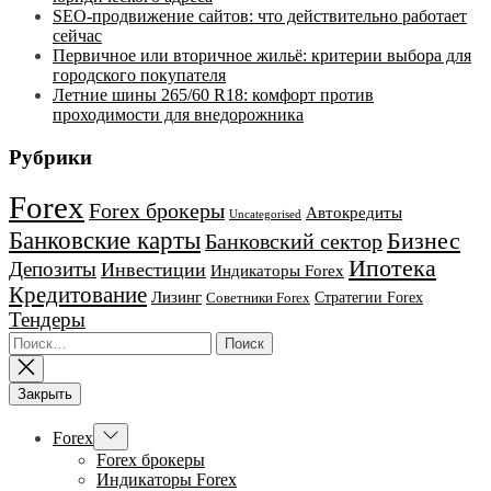
SEO-продвижение сайтов: что действительно работает
сейчас
Первичное или вторичное жильё: критерии выбора для
городского покупателя
Летние шины 265/60 R18: комфорт против
проходимости для внедорожника
Рубрики
Forex
Forex брокеры
Автокредиты
Uncategorised
Банковские карты
Бизнес
Банковский сектор
Ипотека
Депозиты
Инвестиции
Индикаторы Forex
Кредитование
Лизинг
Стратегии Forex
Советники Forex
Тендеры
Найти:
Закрыть
Показывать
Forex
подменю
Forex брокеры
Индикаторы Forex