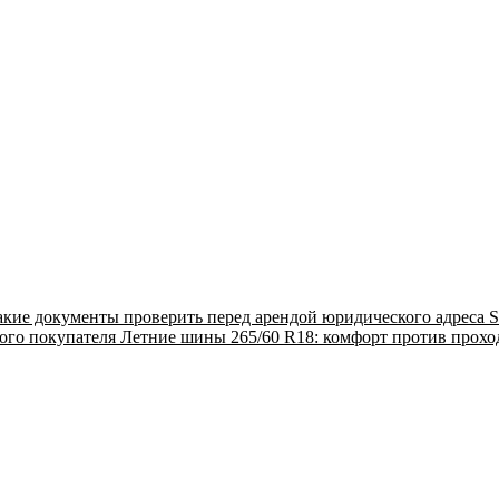
акие документы проверить перед арендой юридического адреса
S
ого покупателя
Летние шины 265/60 R18: комфорт против прох