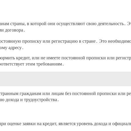
нам страны, в которой они осуществляют свою деятельность․ Эт
ми договора․
стоянную прописку или регистрацию в стране․ Это необходимо д
ному адресу․
оформить кредит, или не имеете постоянной прописки или регис
оответствует этим требованиям․
транным гражданам или лицам без постоянной прописки или рег
ию дохода и трудоустройства․
и оценке заявки на кредит, является уровень дохода и официал