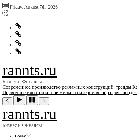
Перейти
Friday, August 7th, 2026
к
содержимому
Главная
Информация
для
Обратная
правообладателей
связь
Политика
конфиденциальности
rannts.ru
Бизнес и Финансы
Современное производство рекламных конструкций: тренды
К
Первичное или вторичное жильё: критерии выбора для городск
rannts.ru
Бизнес и Финансы
Forex