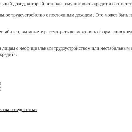
льный доход, который позволит ему погашать кредит в соответс
ьное трудоустройство с постоянным доходом․ Это может быть п
нестабилен, вы можете рассмотреть возможность оформления кре
ы лицам с неофициальным трудоустройством или нестабильным д
 кредита․
и
т
ства и недостатки