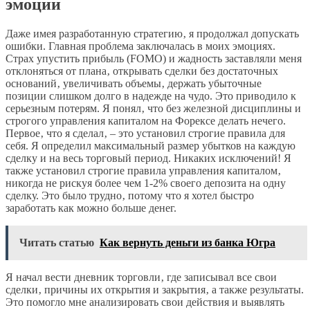
эмоции
Даже имея разработанную стратегию‚ я продолжал допускать
ошибки. Главная проблема заключалась в моих эмоциях.
Страх упустить прибыль (FOMO) и жадность заставляли меня
отклоняться от плана‚ открывать сделки без достаточных
оснований‚ увеличивать объемы‚ держать убыточные
позиции слишком долго в надежде на чудо. Это приводило к
серьезным потерям. Я понял‚ что без железной дисциплины и
строгого управления капиталом на Форексе делать нечего.
Первое‚ что я сделал‚ – это установил строгие правила для
себя. Я определил максимальный размер убытков на каждую
сделку и на весь торговый период. Никаких исключений! Я
также установил строгие правила управления капиталом‚
никогда не рискуя более чем 1-2% своего депозита на одну
сделку. Это было трудно‚ потому что я хотел быстро
заработать как можно больше денег.
Читать статью
Как вернуть деньги из банка Югра
Я начал вести дневник торговли‚ где записывал все свои
сделки‚ причины их открытия и закрытия‚ а также результаты.
Это помогло мне анализировать свои действия и выявлять