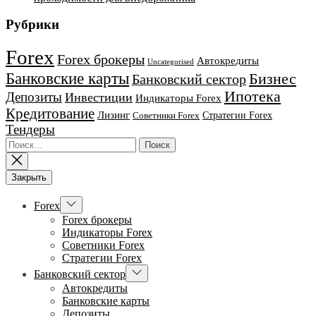
Рубрики
Forex
Forex брокеры
Автокредиты
Uncategorised
Банковские карты
Бизнес
Банковский сектор
Ипотека
Депозиты
Инвестиции
Индикаторы Forex
Кредитование
Лизинг
Стратегии Forex
Советники Forex
Тендеры
Найти:
Закрыть
Показывать
Forex
подменю
Forex брокеры
Индикаторы Forex
Советники Forex
Стратегии Forex
Показывать
Банковский сектор
подменю
Автокредиты
Банковские карты
Депозиты