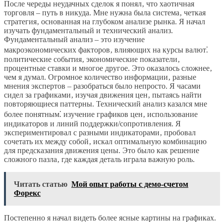
После череды неудачных сделок я понял‚ что хаотичная
торговля – путь в никуда. Мне нужна была система‚ четкая
стратегия‚ основанная на глубоком анализе рынка. Я начал
изучать фундаментальный и технический анализ.
Фундаментальный анализ – это изучение
макроэкономических факторов‚ влияющих на курсы валют⁚
политические события‚ экономические показатели‚
процентные ставки и многое другое. Это оказалось сложнее‚
чем я думал. Огромное количество информации‚ разные
мнения экспертов – разобраться было непросто. Я часами
сидел за графиками‚ изучая движения цен‚ пытаясь найти
повторяющиеся паттерны. Технический анализ казался мне
более понятным⁚ изучение графиков цен‚ использование
индикаторов и линий поддержки/сопротивления. Я
экспериментировал с разными индикаторами‚ пробовал
сочетать их между собой‚ искал оптимальную комбинацию
для предсказания движения цены. Это было как решение
сложного пазла‚ где каждая деталь играла важную роль.
Читать статью
Мой опыт работы с демо-счетом
Форекс
Постепенно я начал видеть более ясные картины на графиках.