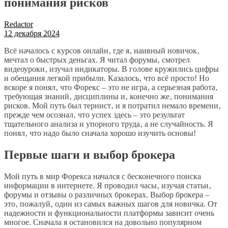
понимания рисков
Redactor
12 декабря 2024
Всё началось с курсов онлайн‚ где я‚ наивный новичок‚
мечтал о быстрых деньгах. Я читал форумы‚ смотрел
видеоуроки‚ изучал индикаторы. В голове кружились цифры
и обещания легкой прибыли. Казалось‚ что всё просто! Но
вскоре я понял‚ что Форекс – это не игра‚ а серьезная работа‚
требующая знаний‚ дисциплины и‚ конечно же‚ понимания
рисков. Мой путь был тернист‚ и я потратил немало времени‚
прежде чем осознал‚ что успех здесь – это результат
тщательного анализа и упорного труда‚ а не случайность. Я
понял‚ что надо было сначала хорошо изучить основы!
Первые шаги и выбор брокера
Мой путь в мир Форекса начался с бесконечного поиска
информации в интернете. Я проводил часы‚ изучая статьи‚
форумы и отзывы о различных брокерах. Выбор брокера –
это‚ пожалуй‚ один из самых важных шагов для новичка. От
надежности и функциональности платформы зависит очень
многое. Сначала я остановился на довольно популярном