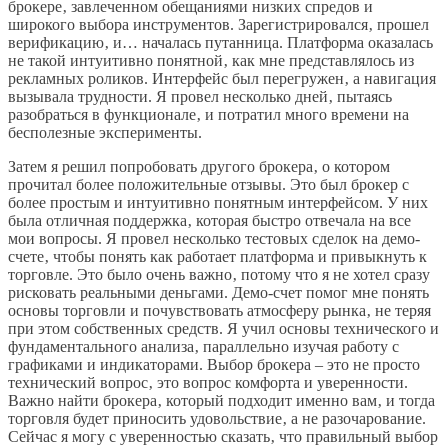
брокере‚ завлеченном обещаниями низких спредов и
широкого выбора инструментов. Зарегистрировался‚ прошел
верификацию‚ и… началась путанница. Платформа оказалась
не такой интуитивно понятной‚ как мне представлялось из
рекламных роликов. Интерфейс был перегружен‚ а навигация
вызывала трудности. Я провел несколько дней‚ пытаясь
разобраться в функционале‚ и потратил много времени на
бесполезные эксперименты.
Затем я решил попробовать другого брокера‚ о котором
прочитал более положительные отзывы. Это был брокер с
более простым и интуитивно понятным интерфейсом. У них
была отличная поддержка‚ которая быстро отвечала на все
мои вопросы. Я провел несколько тестовых сделок на демо-
счете‚ чтобы понять как работает платформа и привыкнуть к
торговле. Это было очень важно‚ потому что я не хотел сразу
рисковать реальными деньгами. Демо-счет помог мне понять
основы торговли и почувствовать атмосферу рынка‚ не теряя
при этом собственных средств. Я учил основы технического и
фундаментального анализа‚ параллельно изучая работу с
графиками и индикаторами. Выбор брокера – это не просто
технический вопрос‚ это вопрос комфорта и уверенности.
Важно найти брокера‚ который подходит именно вам‚ и тогда
торговля будет приносить удовольствие‚ а не разочарование.
Сейчас я могу с уверенностью сказать‚ что правильный выбор