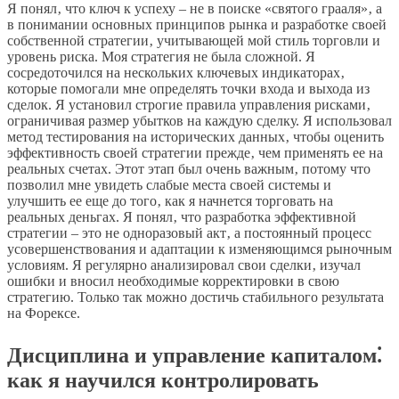
Я понял‚ что ключ к успеху – не в поиске «святого грааля»‚ а
в понимании основных принципов рынка и разработке своей
собственной стратегии‚ учитывающей мой стиль торговли и
уровень риска. Моя стратегия не была сложной. Я
сосредоточился на нескольких ключевых индикаторах‚
которые помогали мне определять точки входа и выхода из
сделок. Я установил строгие правила управления рисками‚
ограничивая размер убытков на каждую сделку. Я использовал
метод тестирования на исторических данных‚ чтобы оценить
эффективность своей стратегии прежде‚ чем применять ее на
реальных счетах. Этот этап был очень важным‚ потому что
позволил мне увидеть слабые места своей системы и
улучшить ее еще до того‚ как я начнется торговать на
реальных деньгах. Я понял‚ что разработка эффективной
стратегии – это не одноразовый акт‚ а постоянный процесс
усовершенствования и адаптации к изменяющимся рыночным
условиям. Я регулярно анализировал свои сделки‚ изучал
ошибки и вносил необходимые корректировки в свою
стратегию. Только так можно достичь стабильного результата
на Форексе.
Дисциплина и управление капиталом⁚
как я научился контролировать