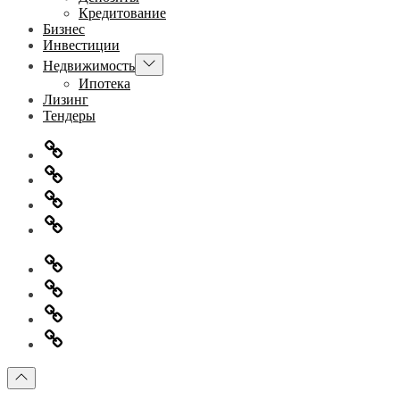
Кредитование
Бизнес
Инвестиции
Показывать
Недвижимость
подменю
Ипотека
Лизинг
Тендеры
Главная
Информация
для
Обратная
правообладателей
связь
Политика
конфиденциальности
Главная
Информация
для
Обратная
правообладателей
связь
Политика
конфиденциальности