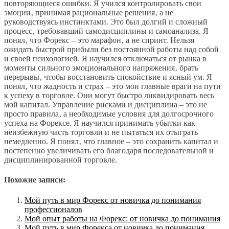
повторяющиеся ошибки. Я учился контролировать свои
эмоции‚ принимая рациональные решения‚ а не
руководствуясь инстинктами. Это был долгий и сложный
процесс‚ требовавший самодисциплины и самоанализа. Я
понял‚ что Форекс – это марафон‚ а не спринт. Нельзя
ожидать быстрой прибыли без постоянной работы над собой
и своей психологией. Я научился отключаться от рынка в
моменты сильного эмоционального напряжения‚ брать
перерывы‚ чтобы восстановить спокойствие и ясный ум. Я
понял‚ что жадность и страх – это мои главные враги на пути
к успеху в торговле. Они могут быстро ликвидировать весь
мой капитал. Управление рисками и дисциплина – это не
просто правила‚ а необходимые условия для долгосрочного
успеха на Форексе. Я научился принимать убытки как
неизбежную часть торговли и не пытаться их отыграть
немедленно. Я понял‚ что главное – это сохранить капитал и
постепенно увеличивать его благодаря последовательной и
дисциплинированной торговле.
Похожие записи:
Мой путь в мир Форекс от новичка до понимания
профессионалов
Мой опыт работы на Форекс: от новичка до понимания
Мой путь в мир Форекса от новичка до понимания