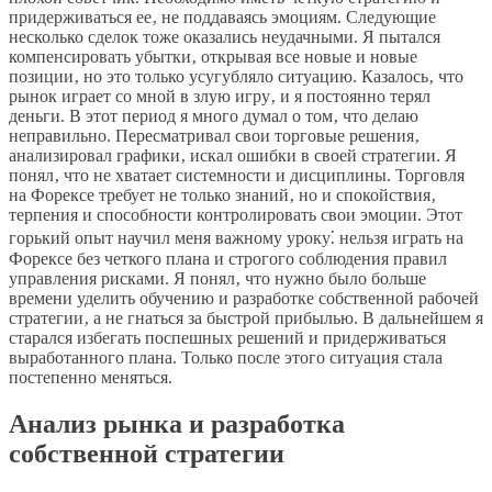
придерживаться ее‚ не поддаваясь эмоциям. Следующие
несколько сделок тоже оказались неудачными. Я пытался
компенсировать убытки‚ открывая все новые и новые
позиции‚ но это только усугубляло ситуацию. Казалось‚ что
рынок играет со мной в злую игру‚ и я постоянно терял
деньги. В этот период я много думал о том‚ что делаю
неправильно. Пересматривал свои торговые решения‚
анализировал графики‚ искал ошибки в своей стратегии. Я
понял‚ что не хватает системности и дисциплины. Торговля
на Форексе требует не только знаний‚ но и спокойствия‚
терпения и способности контролировать свои эмоции. Этот
горький опыт научил меня важному уроку⁚ нельзя играть на
Форексе без четкого плана и строгого соблюдения правил
управления рисками. Я понял‚ что нужно было больше
времени уделить обучению и разработке собственной рабочей
стратегии‚ а не гнаться за быстрой прибылью. В дальнейшем я
старался избегать поспешных решений и придерживаться
выработанного плана. Только после этого ситуация стала
постепенно меняться.
Анализ рынка и разработка
собственной стратегии