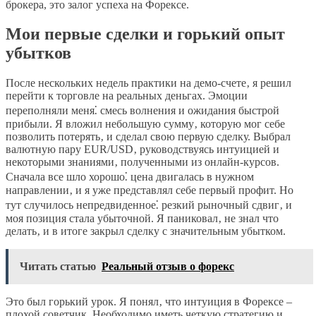
брокера, это залог успеха на Форексе.
Мои первые сделки и горький опыт
убытков
После нескольких недель практики на демо-счете‚ я решил
перейти к торговле на реальных деньгах. Эмоции
переполняли меня⁚ смесь волнения и ожидания быстрой
прибыли. Я вложил небольшую сумму‚ которую мог себе
позволить потерять‚ и сделал свою первую сделку. Выбрал
валютную пару EUR/USD‚ руководствуясь интуицией и
некоторыми знаниями‚ полученными из онлайн-курсов.
Сначала все шло хорошо⁚ цена двигалась в нужном
направлении‚ и я уже представлял себе первый профит. Но
тут случилось непредвиденное⁚ резкий рыночный сдвиг‚ и
моя позиция стала убыточной. Я паниковал‚ не знал что
делать‚ и в итоге закрыл сделку с значительным убытком.
Читать статью
Реальный отзыв о форекс
Это был горький урок. Я понял‚ что интуиция в Форексе –
плохой советчик. Необходимо иметь четкую стратегию и