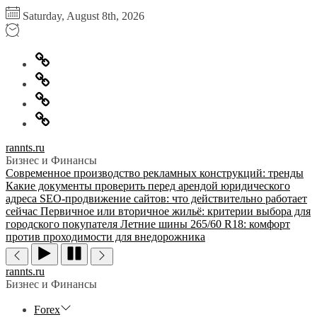
Перейти
Saturday, August 8th, 2026
к
содержимому
Главная
Информация
для
Обратная
правообладателей
связь
Политика
конфиденциальности
rannts.ru
Бизнес и Финансы
Современное производство рекламных конструкций: тренды
Какие документы проверить перед арендой юридического
адреса
SEO-продвижение сайтов: что действительно работает
сейчас
Первичное или вторичное жильё: критерии выбора для
городского покупателя
Летние шины 265/60 R18: комфорт
против проходимости для внедорожника
rannts.ru
Бизнес и Финансы
Forex