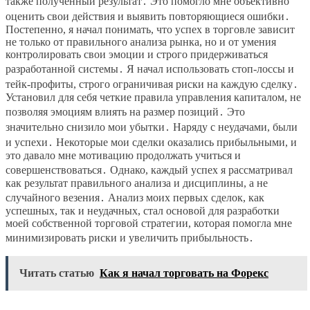
также полученный результат․ Это помогло мне объективно
оценить свои действия и выявить повторяющиеся ошибки․
Постепенно, я начал понимать, что успех в торговле зависит
не только от правильного анализа рынка, но и от умения
контролировать свои эмоции и строго придерживаться
разработанной системы․ Я начал использовать стоп-лоссы и
тейк-профиты, строго ограничивая риски на каждую сделку․
Установил для себя четкие правила управления капиталом, не
позволяя эмоциям влиять на размер позиций․ Это
значительно снизило мои убытки․ Наряду с неудачами, были
и успехи․ Некоторые мои сделки оказались прибыльными, и
это давало мне мотивацию продолжать учиться и
совершенствоваться․ Однако, каждый успех я рассматривал
как результат правильного анализа и дисциплины, а не
случайного везения․ Анализ моих первых сделок, как
успешных, так и неудачных, стал основой для разработки
моей собственной торговой стратегии, которая помогла мне
минимизировать риски и увеличить прибыльность․
Читать статью
Как я начал торговать на Форекс