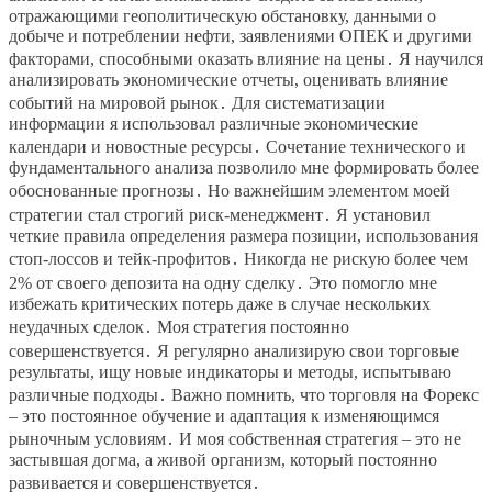
отражающими геополитическую обстановку, данными о
добыче и потреблении нефти, заявлениями ОПЕК и другими
факторами, способными оказать влияние на цены․ Я научился
анализировать экономические отчеты, оценивать влияние
событий на мировой рынок․ Для систематизации
информации я использовал различные экономические
календари и новостные ресурсы․ Сочетание технического и
фундаментального анализа позволило мне формировать более
обоснованные прогнозы․ Но важнейшим элементом моей
стратегии стал строгий риск-менеджмент․ Я установил
четкие правила определения размера позиции, использования
стоп-лоссов и тейк-профитов․ Никогда не рискую более чем
2% от своего депозита на одну сделку․ Это помогло мне
избежать критических потерь даже в случае нескольких
неудачных сделок․ Моя стратегия постоянно
совершенствуется․ Я регулярно анализирую свои торговые
результаты, ищу новые индикаторы и методы, испытываю
различные подходы․ Важно помнить, что торговля на Форекс
– это постоянное обучение и адаптация к изменяющимся
рыночным условиям․ И моя собственная стратегия – это не
застывшая догма, а живой организм, который постоянно
развивается и совершенствуется․