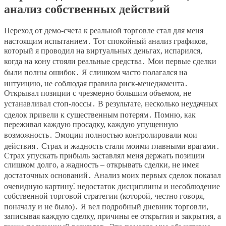
анализ собственных действий
Переход от демо-счета к реальной торговле стал для меня
настоящим испытанием․ Тот спокойный анализ графиков,
который я проводил на виртуальных деньгах, испарился,
когда на кону стояли реальные средства․ Мои первые сделки
были полны ошибок․ Я слишком часто полагался на
интуицию, не соблюдая правила риск-менеджмента․
Открывал позиции с чрезмерно большим объемом, не
устанавливал стоп-лоссы․ В результате, несколько неудачных
сделок привели к существенным потерям․ Помню, как
переживал каждую просадку, каждую упущенную
возможность․ Эмоции полностью контролировали мои
действия․ Страх и жадность стали моими главными врагами․
Страх упускать прибыль заставлял меня держать позиции
слишком долго, а жадность – открывать сделки, не имея
достаточных оснований․ Анализ моих первых сделок показал
очевидную картину⁚ недостаток дисциплины и несоблюдение
собственной торговой стратегии (которой, честно говоря,
поначалу и не было)․ Я вел подробный дневник торговли,
записывая каждую сделку, причины ее открытия и закрытия, а