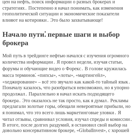
цен на нефть, поиск информации о разных брокерах и
стратегиях․ Постепенно я начал понимать, как изменения
геополитической ситуации и экономические показатели
влияют на котировки․ Это было захватывающе!
Начало пути⁚ первые шаги и выбор
брокера
Мой путь в трейдинге нефтью начался с изучения огромного
количества информации․ Я провел недели, изучая статьи,
форумы и обучающие видео о Форекс․ В голове кружилась
масса терминов⁚ «пипсы», «лоты», «мартингейл»,
«хеджирование» – всё это звучало как какой-то тайный язык․
Поначалу казалось, что разобраться невозможно, но я упорно
продолжал․ Параллельно я начал искать подходящего
брокера․ Это оказалось не так просто, как я думал․ Рекламы
предлагали золотые горы, обещали невероятные прибыли, но
я понимал, что это всего лишь маркетинговые уловки․ Я
читал отзывы, сравнивал условия, изучал спреды и комиссии․
В итоге, после долгих раздумий, я остановил свой выбор на
довольно консервативном брокере, «GlobalInvest», с хорошей