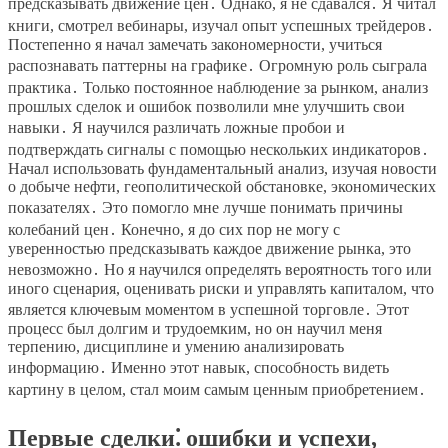
предсказывать движение цен․ Однако, я не сдавался․ Я читал
книги, смотрел вебинары, изучал опыт успешных трейдеров․
Постепенно я начал замечать закономерности, учиться
распознавать паттерны на графике․ Огромную роль сыграла
практика․ Только постоянное наблюдение за рынком, анализ
прошлых сделок и ошибок позволили мне улучшить свои
навыки․ Я научился различать ложные пробои и
подтверждать сигналы с помощью нескольких индикаторов․
Начал использовать фундаментальный анализ, изучая новости
о добыче нефти, геополитической обстановке, экономических
показателях․ Это помогло мне лучше понимать причины
колебаний цен․ Конечно, я до сих пор не могу с
уверенностью предсказывать каждое движение рынка, это
невозможно․ Но я научился определять вероятность того или
иного сценария, оценивать риски и управлять капиталом, что
является ключевым моментом в успешной торговле․ Этот
процесс был долгим и трудоемким, но он научил меня
терпению, дисциплине и умению анализировать
информацию․ Именно этот навык, способность видеть
картину в целом, стал моим самым ценным приобретением․
Первые сделки⁚ ошибки и успехи,