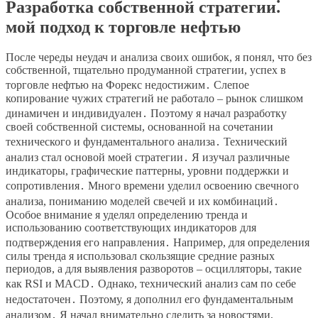
Разработка собственной стратегии⁚
мой подход к торговле нефтью
После череды неудач и анализа своих ошибок, я понял, что без
собственной, тщательно продуманной стратегии, успех в
торговле нефтью на Форекс недостижим․ Слепое
копирование чужих стратегий не работало – рынок слишком
динамичен и индивидуален․ Поэтому я начал разработку
своей собственной системы, основанной на сочетании
технического и фундаментального анализа․ Технический
анализ стал основой моей стратегии․ Я изучал различные
индикаторы, графические паттерны, уровни поддержки и
сопротивления․ Много времени уделил освоению свечного
анализа, пониманию моделей свечей и их комбинаций․
Особое внимание я уделял определению тренда и
использованию соответствующих индикаторов для
подтверждения его направления․ Например, для определения
силы тренда я использовал скользящие средние разных
периодов, а для выявления разворотов – осцилляторы, такие
как RSI и MACD․ Однако, технический анализ сам по себе
недостаточен․ Поэтому, я дополнил его фундаментальным
анализом․ Я начал внимательно следить за новостями,