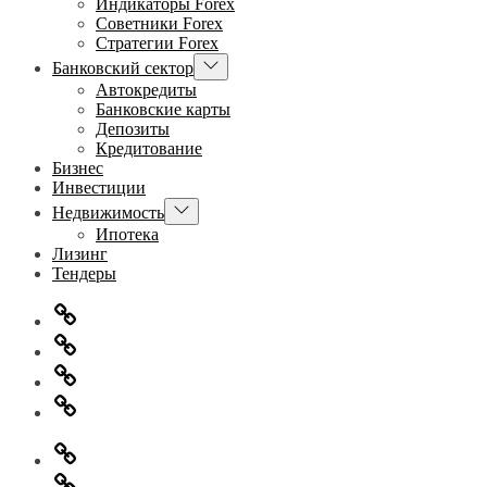
Индикаторы Forex
Советники Forex
Стратегии Forex
Показывать
Банковский сектор
подменю
Автокредиты
Банковские карты
Депозиты
Кредитование
Бизнес
Инвестиции
Показывать
Недвижимость
подменю
Ипотека
Лизинг
Тендеры
Главная
Информация
для
Обратная
правообладателей
связь
Политика
конфиденциальности
Главная
Информация