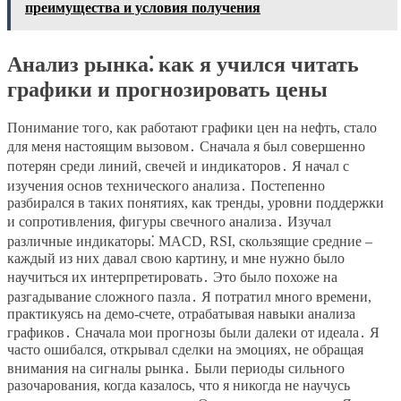
преимущества и условия получения
Анализ рынка⁚ как я учился читать
графики и прогнозировать цены
Понимание того, как работают графики цен на нефть, стало
для меня настоящим вызовом․ Сначала я был совершенно
потерян среди линий, свечей и индикаторов․ Я начал с
изучения основ технического анализа․ Постепенно
разбирался в таких понятиях, как тренды, уровни поддержки
и сопротивления, фигуры свечного анализа․ Изучал
различные индикаторы⁚ MACD, RSI, скользящие средние –
каждый из них давал свою картину, и мне нужно было
научиться их интерпретировать․ Это было похоже на
разгадывание сложного пазла․ Я потратил много времени,
практикуясь на демо-счете, отрабатывая навыки анализа
графиков․ Сначала мои прогнозы были далеки от идеала․ Я
часто ошибался, открывал сделки на эмоциях, не обращая
внимания на сигналы рынка․ Были периоды сильного
разочарования, когда казалось, что я никогда не научусь