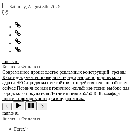
Перейти
Saturday, August 8th, 2026
к
содержимому
Главная
Информация
для
Обратная
правообладателей
связь
Политика
конфиденциальности
rannts.ru
Бизнес и Финансы
Современное производство рекламных конструкций: тренды
Какие документы проверить перед арендой юридического
адреса
SEO-продвижение сайтов: что действительно работает
сейчас
Первичное или вторичное жильё: критерии выбора для
городского покупателя
Летние шины 265/60 R18: комфорт
против проходимости для внедорожника
rannts.ru
Бизнес и Финансы
Forex