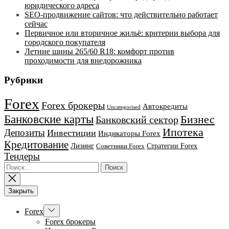
юридического адреса
SEO-продвижение сайтов: что действительно работает
сейчас
Первичное или вторичное жильё: критерии выбора для
городского покупателя
Летние шины 265/60 R18: комфорт против
проходимости для внедорожника
Рубрики
Forex
Forex брокеры
Автокредиты
Uncategorised
Банковские карты
Бизнес
Банковский сектор
Ипотека
Депозиты
Инвестиции
Индикаторы Forex
Кредитование
Лизинг
Стратегии Forex
Советники Forex
Тендеры
Найти:
Закрыть
Показывать
Forex
подменю
Forex брокеры