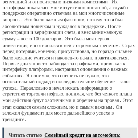
репутацией и относительно низкими комиссиями․ Их
платформа показалась мне интуитивно понятной, а служба
поддержки оперативно отвечала на мои многочисленные
вопросы․ Это было важным фактором, потому что я был
абсолютным новичком и нуждался в поддержке․ После
регистрации и верификации счета, я внес минимальную
сумму – всего 100 долларов․ Это была моя первая
инвестиция, и я относился к ней с огромным трепетом․ Страх
перед потерями, конечно, присутствовал, но гораздо сильнее
было желание учиться и наконец-то начать практиковаться․
Первые дни я просто наблюдал за графиками, привыкал к
интерфейсу платформы, настраивал оповещения о важных
событиях․ Я понимал, что спешить не нужно, что
основательный подход и последовательное обучение – залог
успеха․ Параллельно я начал искать информацию о
стратегиях торговли нефтью, понимая, что без четкого плана
мои действия будут хаотичными и обречены на провал․ Этот
этап оказался самым сложным, но и самым важным․ Он
заложил фундамент для моего дальнейшего успеха в
трейдинге․
Читать статью
Семейный кредит на автомобиль: