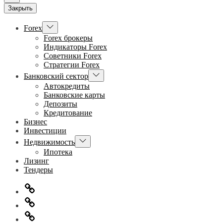
Закрыть
Показывать
Forex
подменю
Forex брокеры
Индикаторы Forex
Советники Forex
Стратегии Forex
Показывать
Банковский сектор
подменю
Автокредиты
Банковские карты
Депозиты
Кредитование
Бизнес
Инвестиции
Показывать
Недвижимость
подменю
Ипотека
Лизинг
Тендеры
Главная
Информация
для
Обратная
правообладателей