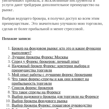
увеличивают прибыль, а эксклюзивные инструменты и
услуги дают трейдерам дополнительное преимущество на
рынке․
Выбрав ведущего брокера, я получил доступ ко всем этим
преимуществам․ Это значительно улучшило мою торговлю,
сделав ее более прибыльной и менее стрессовой․
Похожие записи:
Брокер на фондовом рынке: кто это и какие функции
выполняет?
Лучшие брокеры Форекс Москвы
Спред у Форекс брокеров: личный опыт
Надежный брокер Форекс: критерии выбора и
преимущества торговли
Мой опыт работы с лучшими форекс брокерами
Что такое форекс-спреды и как они влияют на
прибыльность торговли
Список форекс брокеров
Что такое спреды на Форексе
Выбор надежного брокера для торговли на Форексе
Выбор брокера фондового рынка
Выбор брокера Форекс: пошаговое руководство