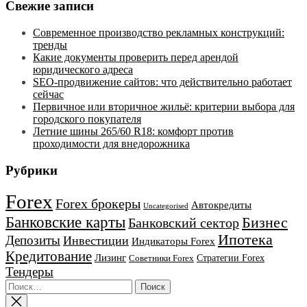
Свежие записи
Современное производство рекламных конструкций:
тренды
Какие документы проверить перед арендой
юридического адреса
SEO-продвижение сайтов: что действительно работает
сейчас
Первичное или вторичное жильё: критерии выбора для
городского покупателя
Летние шины 265/60 R18: комфорт против
проходимости для внедорожника
Рубрики
Forex
Forex брокеры
Автокредиты
Uncategorised
Банковские карты
Бизнес
Банковский сектор
Ипотека
Депозиты
Инвестиции
Индикаторы Forex
Кредитование
Лизинг
Стратегии Forex
Советники Forex
Тендеры
Найти: