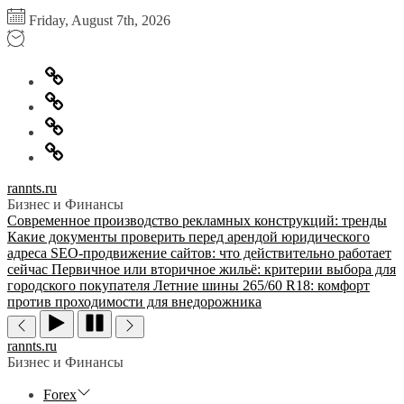
Перейти
Friday, August 7th, 2026
к
содержимому
Главная
Информация
для
Обратная
правообладателей
связь
Политика
конфиденциальности
rannts.ru
Бизнес и Финансы
Современное производство рекламных конструкций: тренды
Какие документы проверить перед арендой юридического
адреса
SEO-продвижение сайтов: что действительно работает
сейчас
Первичное или вторичное жильё: критерии выбора для
городского покупателя
Летние шины 265/60 R18: комфорт
против проходимости для внедорожника
rannts.ru
Бизнес и Финансы
Forex