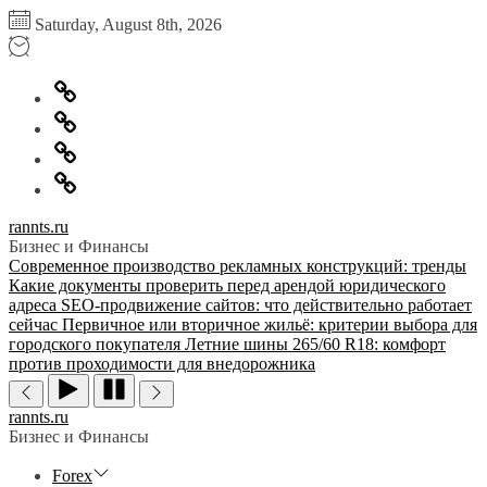
Перейти
Saturday, August 8th, 2026
к
содержимому
Главная
Информация
для
Обратная
правообладателей
связь
Политика
конфиденциальности
rannts.ru
Бизнес и Финансы
Современное производство рекламных конструкций: тренды
Какие документы проверить перед арендой юридического
адреса
SEO-продвижение сайтов: что действительно работает
сейчас
Первичное или вторичное жильё: критерии выбора для
городского покупателя
Летние шины 265/60 R18: комфорт
против проходимости для внедорожника
rannts.ru
Бизнес и Финансы
Forex