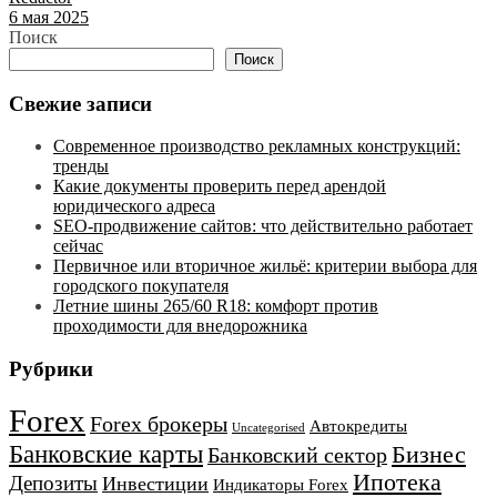
6 мая 2025
Поиск
Поиск
Свежие записи
Современное производство рекламных конструкций:
тренды
Какие документы проверить перед арендой
юридического адреса
SEO-продвижение сайтов: что действительно работает
сейчас
Первичное или вторичное жильё: критерии выбора для
городского покупателя
Летние шины 265/60 R18: комфорт против
проходимости для внедорожника
Рубрики
Forex
Forex брокеры
Автокредиты
Uncategorised
Банковские карты
Бизнес
Банковский сектор
Ипотека
Депозиты
Инвестиции
Индикаторы Forex