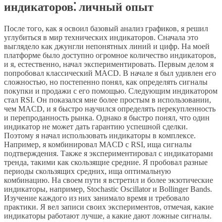
индикаторов⁚ личный опыт
После того, как я освоил базовый анализ графиков, я решил
углубиться в мир технических индикаторов. Сначала это
выглядело как джунгли непонятных линий и цифр. На моей
платформе было доступно огромное количество индикаторов,
и я, естественно, начал экспериментировать. Первым делом я
попробовал классический MACD. В начале я был удивлен его
сложностью, но постепенно понял, как определять сигналы
покупки и продажи с его помощью. Следующим индикатором
стал RSI. Он показался мне более простым в использовании,
чем MACD, и я быстро научился определять перекупленность
и перепроданность рынка. Однако я быстро понял, что один
индикатор не может дать гарантию успешной сделки.
Поэтому я начал использовать индикаторы в комплексе.
Например, я комбинировал MACD с RSI, ища сигналы
подтверждения. Также я экспериментировал с индикаторами
тренда, такими как скользящие средние. Я пробовал разные
периоды скользящих средних, ища оптимальную
комбинацию. На своем пути я встретил и более экзотические
индикаторы, например, Stochastic Oscillator и Bollinger Bands.
Изучение каждого из них занимало время и требовало
практики. Я вел записи своих экспериментов, отмечая, какие
индикаторы работают лучше, а какие дают ложные сигналы.