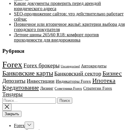
Какие документы проверить перед арендой
юридического адреса
SEO-продвижение сайтов: что действительно работает
сейчас
Первичное или вторичное жильё: критерии выбора для
городского покупателя
Летние шины 265/60 R18: комфорт против
проходимости для внедорожника
Рубрики
Forex
Forex брокеры
Автокредиты
Uncategorised
Банковские карты
Бизнес
Банковский сектор
Ипотека
Депозиты
Инвестиции
Индикаторы Forex
Кредитование
Лизинг
Стратегии Forex
Советники Forex
Тендеры
Найти:
Закрыть
Показывать
Forex
подменю