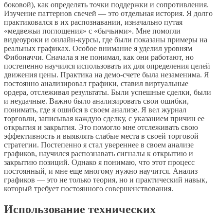
боковой), как определять точки поддержки и сопротивления.
Изучение паттернов свечей — это отдельная история. Я долго
практиковался в их распознавании, изначально путая
«медвежьи поглощения» с «бычьими». Мне помогли
видеоуроки и онлайн-курсы, где были показаны примеры на
реальных графиках. Особое внимание я уделил уровням
Фибоначчи. Сначала я не понимал, как они работают, но
постепенно научился использовать их для определения целей
движения цены. Практика на демо-счете была незаменима. Я
постоянно анализировал графики, ставил виртуальные
ордера, отслеживал результаты. Были успешные сделки, были
и неудачные. Важно было анализировать свои ошибки,
понимать, где я ошибся в своем анализе. Я вел журнал
торговли, записывая каждую сделку, с указанием причин ее
открытия и закрытия. Это помогло мне отслеживать свою
эффективность и выявлять слабые места в своей торговой
стратегии. Постепенно я стал увереннее в своем анализе
графиков, научился распознавать сигналы к открытию и
закрытию позиций. Однако я понимаю, что этот процесс
постоянный, и мне еще многому нужно научится. Анализ
графиков — это не только теория, но и практический навык,
который требует постоянного совершенствования.
Использование технических