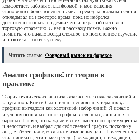
уровням Фибоначчи. Постепенно я стал чувствовать себя
комфортнее, работая с платформой, и мои решения
становились более взвешенными. Переход на реальный счет я
откладывал на некоторое время, пока не набрался
достаточного опыта на демо-счете и не разработал свою
торговую стратегию. О ней я расскажу позже. Важно
помнить, что начало всегда сложное, но постепенное изучение
и практика – ключ к успеху.
Читать статью
Фондовый рынок на форексе
Анализ графиков⁚ от теории к
практике
Теория технического анализа казалась мне сначала сложной и
запутанной. Книги были полны непонятных терминов, а
графики выглядели как хаотичный набор линий. Я начал с
изучения основных типов графиков⁚ свечных, линейных и
баровых. Понял, что каждый из них имеет свои преимущества
и недостатки, и выбрал для себя свечной график, поскольку
он дает более полную картину изменения цены. Постепенно я
стал понимать, что такое тренды (восходящий, нисходящий,