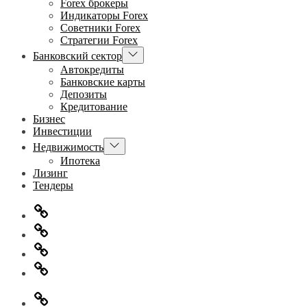
Forex брокеры
Индикаторы Forex
Советники Forex
Стратегии Forex
Показывать
Банковский сектор
подменю
Автокредиты
Банковские карты
Депозиты
Кредитование
Бизнес
Инвестиции
Показывать
Недвижимость
подменю
Ипотека
Лизинг
Тендеры
Главная
Информация
для
Обратная
правообладателей
связь
Политика
конфиденциальности
Главная