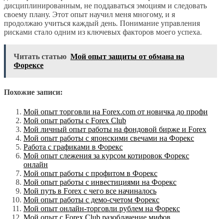
дисциплинированным, не поддаваться эмоциям и следовать
своему плану. Этот опыт научил меня многому, и я
продолжаю учиться каждый день. Понимание управления
рисками стало одним из ключевых факторов моего успеха.
Читать статью
Мой опыт защиты от обмана на
Форексе
Похожие записи:
Мой опыт торговли на Forex.com от новичка до профи
Мой опыт работы с Forex Club
Мой личный опыт работы на фондовой бирже и Forex
Мой опыт работы с японскими свечами на Форекс
Работа с графиками в Форекс
Мой опыт слежения за курсом котировок Форекс
онлайн
Мой опыт работы с профитом в Форекс
Мой опыт работы с инвестициями на Форекс
Мой путь в Forex с чего все начиналось
Мой опыт работы с демо-счетом Форекс
Мой опыт онлайн-торговли рублем на Форекс
Мой опыт с Forex Club разоблачение мифов