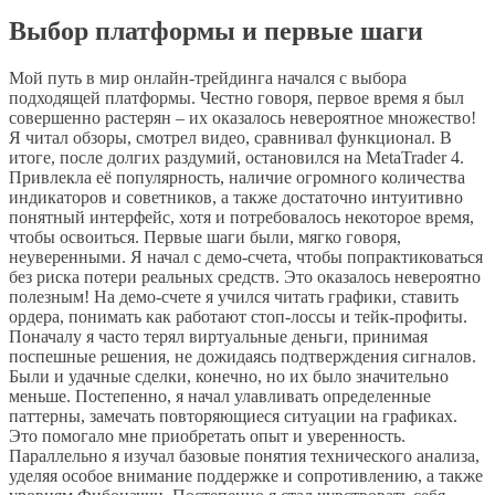
Выбор платформы и первые шаги
Мой путь в мир онлайн-трейдинга начался с выбора
подходящей платформы. Честно говоря, первое время я был
совершенно растерян – их оказалось невероятное множество!
Я читал обзоры, смотрел видео, сравнивал функционал. В
итоге, после долгих раздумий, остановился на MetaTrader 4.
Привлекла её популярность, наличие огромного количества
индикаторов и советников, а также достаточно интуитивно
понятный интерфейс, хотя и потребовалось некоторое время,
чтобы освоиться. Первые шаги были, мягко говоря,
неуверенными. Я начал с демо-счета, чтобы попрактиковаться
без риска потери реальных средств. Это оказалось невероятно
полезным! На демо-счете я учился читать графики, ставить
ордера, понимать как работают стоп-лоссы и тейк-профиты.
Поначалу я часто терял виртуальные деньги, принимая
поспешные решения, не дожидаясь подтверждения сигналов.
Были и удачные сделки, конечно, но их было значительно
меньше. Постепенно, я начал улавливать определенные
паттерны, замечать повторяющиеся ситуации на графиках.
Это помогало мне приобретать опыт и уверенность.
Параллельно я изучал базовые понятия технического анализа,
уделяя особое внимание поддержке и сопротивлению, а также