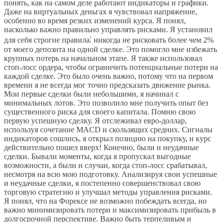
понять, как на самом деле работают индикаторы и графики.
Даже на виртуальных деньгах я чувствовал напряжение,
особенно во время резких изменений курса. Я понял,
насколько важно правильно управлять рисками. Я установил
для себя строгие правила⁚ никогда не рисковать более чем 2%
от моего депозита на одной сделке. Это помогло мне избежать
крупных потерь на начальном этапе. Я также использовал
стоп-лосс ордера, чтобы ограничить потенциальные потери на
каждой сделке. Это было очень важно, потому что на первом
времени я не всегда мог точно предсказать движение рынка.
Мои первые сделки были небольшими, я начинал с
минимальных лотов. Это позволило мне получить опыт без
существенного риска для своего капитала. Помню свою
первую успешную сделку. Я отслеживал евро-доллар,
используя сочетание MACD и скользящих средних. Сигналы
индикаторов сошлись, я открыл позицию на покупку, и курс
действительно пошел вверх! Конечно, были и неудачные
сделки. Бывали моменты, когда я пропускал выгодные
возможности, а были и случаи, когда стоп-лосс срабатывал,
несмотря на всю мою подготовку. Анализируя свои успешные
и неудачные сделки, я постепенно совершенствовал свою
торговую стратегию и улучшал методы управления рисками.
Я понял, что на Форексе не возможно побеждать всегда, но
важно минимизировать потери и максимизировать прибыль в
долгосрочной перспективе. Важно быть терпеливым и