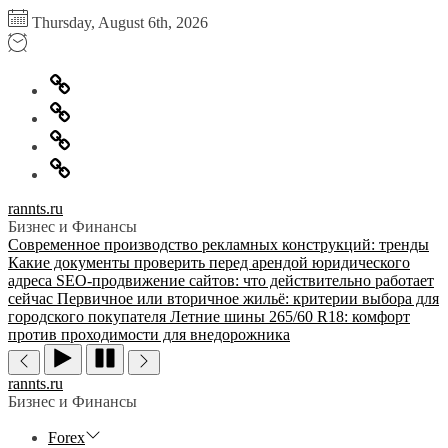
Перейти
Thursday, August 6th, 2026
к
содержимому
Главная
Информация
для
Обратная
правообладателей
связь
Политика
конфиденциальности
rannts.ru
Бизнес и Финансы
Современное производство рекламных конструкций: тренды
Какие документы проверить перед арендой юридического
адреса
SEO-продвижение сайтов: что действительно работает
сейчас
Первичное или вторичное жильё: критерии выбора для
городского покупателя
Летние шины 265/60 R18: комфорт
против проходимости для внедорожника
rannts.ru
Бизнес и Финансы
Forex