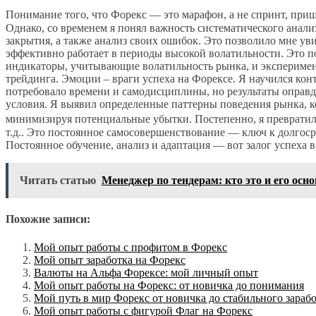
Понимание того, что Форекс — это марафон, а не спринт, при
Однако, со временем я понял важность систематического анали
закрытия, а также анализ своих ошибок. Это позволило мне ув
эффективно работает в периоды высокой волатильности. Это 
индикаторы, учитывающие волатильность рынка, и экспериме
трейдинга. Эмоции – враги успеха на Форексе. Я научился ко
потребовало времени и самодисциплины, но результаты оправд
условия. Я выявил определенные паттерны поведения рынка, к
минимизируя потенциальные убытки. Постепенно, я превратил с
т.д.. Это постоянное самосовершенствование — ключ к долгоср
Постоянное обучение, анализ и адаптация — вот залог успеха 
Читать статью
Менеджер по тендерам: кто это и его осн
Похожие записи:
Мой опыт работы с профитом в Форекс
Мой опыт заработка на Форекс
Валюты на Альфа Форексе: мой личный опыт
Мой опыт работы на Форекс: от новичка до понимания
Мой путь в мир Форекс от новичка до стабильного зараб
Мой опыт работы с фигурой Флаг на Форекс