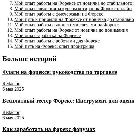
Мой опыт работы на Форексе от новичка до стабильного 
Мой опыт слежения за курсом котировок Форекс онлайн
Мой опыт работы с фьючерсами на Форекс
Мой путь к прибыли на Форексе от новичка до стабильно
Мой опыт работы с японскими свечами на Форекс
Мой опыт работы на Форекс от новичка до понимания
Мой опыт заработка на Форексе
Мой опыт работы с роботами для Форекс
Мой путь на Форекс: опыт проигрыша
Больше историй
Флаги на форексе: руководство по торговле
Redactor
6 мая 2025
Бесплатный тестер Форекс: Инструмент для оцен
Redactor
6 мая 2025
Как заработать на форекс форумах