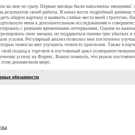
шло ко мне не сразу. Первые месяцы были наполнены эмоциями⁚ 
за результатов своей работы. Я начал вести подробный дневник 
идеть общую картину и выявить слабые места моей стратегии. На
подтолкнуло меня к дополнительным исследованиям и совершенс
нтировать с разными временными интервалами. Одним из важны
нтролировать свои эмоции, не поддаваться панике при убытках 
али усилия. Регулярный анализ позволил мне постепенно улучш
оторые помогли мне улучшить точность прогнозов. Также я нау
вой подход к торговле в постоянный цикл усовершенствования⁚ 
очному успеху на Форекс. Важно помнить, что рынок постоянно м
в этом динамичном мире.
овные обязанности
отка