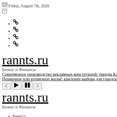
Перейти
Friday, August 7th, 2026
к
содержимому
Главная
Информация
для
Обратная
правообладателей
связь
Политика
конфиденциальности
rannts.ru
Бизнес и Финансы
Современное производство рекламных конструкций: тренды
К
Первичное или вторичное жильё: критерии выбора для городск
rannts.ru
Бизнес и Финансы
Forex