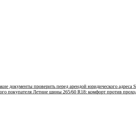
акие документы проверить перед арендой юридического адреса
S
ого покупателя
Летние шины 265/60 R18: комфорт против прох