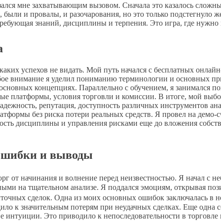
ался мне захватывающим вызовом. Сначала это казалось сложны
 были и провалы, и разочарования, но это только подстегнуло ж
, требующая знаний, дисциплины и терпения. Это игра, где нужно
а
каких успехов не видать. Мой путь начался с бесплатных онлайн
ое внимание я уделил пониманию терминологии и основных при
основных концепциях. Параллельно с обучением, я занимался пои
вые платформы, условия торговли и комиссии. В итоге, мой выб
ежность, репутация, доступность различных инструментов анал
атформы без риска потери реальных средств. Я провел на демо-с
ость дисциплины и управления рисками еще до вложения собств
 ошибки и выводы
орг от начинания и волнение перед неизвестностью. Я начал с 
ми на тщательном анализе. Я поддался эмоциям, открывая пози
ыточных сделок. Одна из моих основных ошибок заключалась в 
ло к значительным потерям при неудачных сделках. Еще одна се
 интуиции. Это приводило к непоследовательности в торговле и