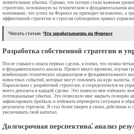
значительные убытки. Однако, эти потери стали важным уроко
стратегию, основанную на техническом и фундаментальном ан
понимание, что успех на Форексе не приходит мгновенно, а тре
эффективной стратегии и строгом соблюдении правил управле
Читать статью
Что зарабатываешь на Форексе
Разработка собственной стратегии и у
После горького опыта первых сделок, я понял, что нужна четк
и фундаментального анализа. Провел много времени, изучая г
комбинации технических индикаторов и фундаментального ана
новостных событий, которые могут повлиять на курс валюты. 
Параллельно с разработкой стратегии, я сосредоточился на упр
моего депозита в каждой сделке. Это помогло мне избежать зна
потенциальные убытки. Это позволило мне закрыть позиции ав
зафиксировать прибыль и избежать переворота ситуации в обр
результаты торговли. Я стал более уверен в своих действиях и
увеличивать свой капитал.
Долгосрочная перспектива⁚ анализ резу