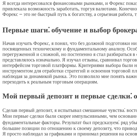
Я всегда интересовался финансовыми рынками, и Форекс показ
привлекала возможность заработать, торгуя валютами. Конечно,
Форекс ౼ это не быстрый путь к богатству, а серьезная работа
Первые шаги⁚ обучение и выбор брокер
Начав изучать Форекс, я понял, что без должной подготовки ни
посвященных техническому и фундаментальному анализу. Особ
перегруженной и сложной, но постепенно я стал разбираться в 
представлялось изначально. Я изучал отзывы, сравнивал торго
интерфейсом торговой платформы. Критериями выбора были над
инструментом для отработки стратегий и освоения торговой пл
наблюдая за динамикой рынка. Это позволило мне понять важн
переходить к реальным торговым операциям.
Мой первый депозит и первые сделки⁚
Сделав первый депозит, я испытывал смешанные чувства⁚ вост
Мои первые сделки были скорее импульсивными, чем основанны
фундаментальные факторы. Результат был предсказуем⁚ ряд уб
большие позиции по отношению к своему депозиту, что приводи
Я просто наблюдал за графиками и принимал решения на основе