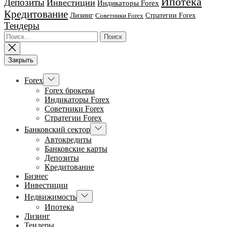
Ипотека
Депозиты
Инвестиции
Индикаторы Forex
Кредитование
Лизинг
Стратегии Forex
Советники Forex
Тендеры
Найти:
Закрыть
Показывать
Forex
подменю
Forex брокеры
Индикаторы Forex
Советники Forex
Стратегии Forex
Показывать
Банковский сектор
подменю
Автокредиты
Банковские карты
Депозиты
Кредитование
Бизнес
Инвестиции
Показывать
Недвижимость
подменю
Ипотека
Лизинг
Тендеры