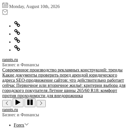
Перейти
Monday, August 10th, 2026
к
содержимому
Главная
Информация
для
Обратная
правообладателей
связь
Политика
конфиденциальности
rannts.ru
Бизнес и Финансы
Современное производство рекламных конструкций: тренды
Какие документы проверить перед арендой юридического
адреса
SEO-продвижение сайтов: что действительно работает
сейчас
Первичное или вторичное жильё: критерии выбора для
городского покупателя
Летние шины 265/60 R18: комфорт
против проходимости для внедорожника
rannts.ru
Бизнес и Финансы
Forex