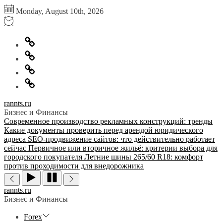
Перейти
Monday, August 10th, 2026
к
содержимому
Главная
Информация
для
Обратная
правообладателей
связь
Политика
конфиденциальности
rannts.ru
Бизнес и Финансы
Современное производство рекламных конструкций: тренды
Какие документы проверить перед арендой юридического
адреса
SEO-продвижение сайтов: что действительно работает
сейчас
Первичное или вторичное жильё: критерии выбора для
городского покупателя
Летние шины 265/60 R18: комфорт
против проходимости для внедорожника
rannts.ru
Бизнес и Финансы
Forex