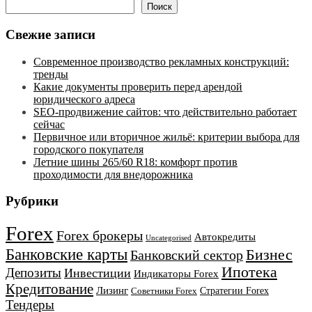
Поиск
Свежие записи
Современное производство рекламных конструкций:
тренды
Какие документы проверить перед арендой
юридического адреса
SEO-продвижение сайтов: что действительно работает
сейчас
Первичное или вторичное жильё: критерии выбора для
городского покупателя
Летние шины 265/60 R18: комфорт против
проходимости для внедорожника
Рубрики
Forex
Forex брокеры
Автокредиты
Uncategorised
Банковские карты
Бизнес
Банковский сектор
Ипотека
Депозиты
Инвестиции
Индикаторы Forex
Кредитование
Лизинг
Стратегии Forex
Советники Forex
Тендеры