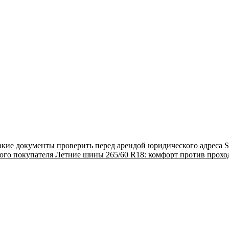
акие документы проверить перед арендой юридического адреса
S
ого покупателя
Летние шины 265/60 R18: комфорт против прох