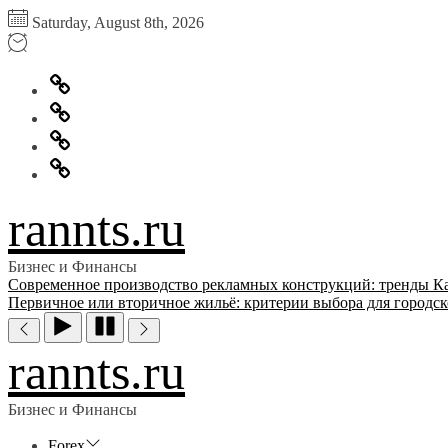
Перейти
Saturday, August 8th, 2026
к
содержимому
Главная
Информация
для
Обратная
правообладателей
связь
Политика
конфиденциальности
rannts.ru
Бизнес и Финансы
Современное производство рекламных конструкций: тренды
К
Первичное или вторичное жильё: критерии выбора для городск
rannts.ru
Бизнес и Финансы
Forex