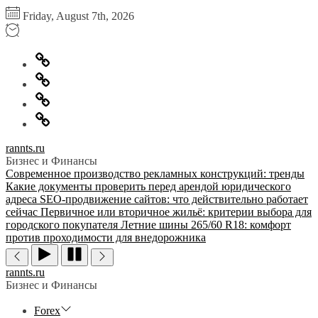
Перейти
Friday, August 7th, 2026
к
содержимому
Главная
Информация
для
Обратная
правообладателей
связь
Политика
конфиденциальности
rannts.ru
Бизнес и Финансы
Современное производство рекламных конструкций: тренды
Какие документы проверить перед арендой юридического
адреса
SEO-продвижение сайтов: что действительно работает
сейчас
Первичное или вторичное жильё: критерии выбора для
городского покупателя
Летние шины 265/60 R18: комфорт
против проходимости для внедорожника
rannts.ru
Бизнес и Финансы
Forex