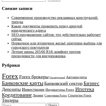
Свежие записи
Современное производство рекламных конструкций:
тренды
Какие документы проверить перед арендой
юридического адреса
SEO-продвижение сайтов: что действительно работает
сейчас
Первичное или вторичное жильё: критерии выбора для
городского покупателя
Летние шины 265/60 R18: комфорт против
проходимости для внедорожника
Рубрики
Forex
Forex брокеры
Автокредиты
Uncategorised
Банковские карты
Бизнес
Банковский сектор
Ипотека
Депозиты
Инвестиции
Индикаторы Forex
Кредитование
Лизинг
Стратегии Forex
Советники Forex
Тендеры
Найти: