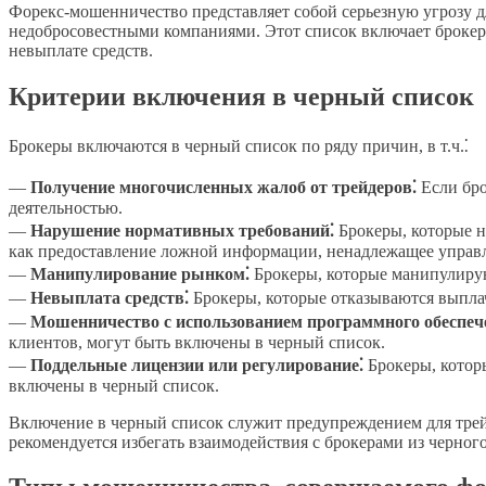
Форекс-мошенничество представляет собой серьезную угрозу дл
недобросовестными компаниями. Этот список включает брокеро
невыплате средств.
Критерии включения в черный список
Брокеры включаются в черный список по ряду причин, в т.ч.⁚
—
Получение многочисленных жалоб от трейдеров⁚
Если бро
деятельностью.
—
Нарушение нормативных требований⁚
Брокеры, которые н
как предоставление ложной информации, ненадлежащее управле
—
Манипулирование рынком⁚
Брокеры, которые манипулирую
—
Невыплата средств⁚
Брокеры, которые отказываются выплач
—
Мошенничество с использованием программного обеспеч
клиентов, могут быть включены в черный список.
—
Поддельные лицензии или регулирование⁚
Брокеры, которы
включены в черный список.
Включение в черный список служит предупреждением для трейд
рекомендуется избегать взаимодействия с брокерами из черного