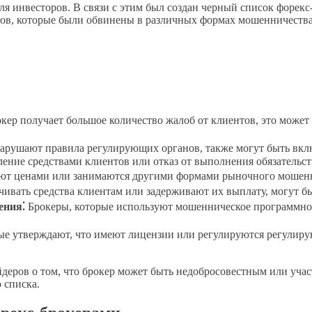
я инвесторов. В связи с этим был создан черный список форекс
в, которые были обвинены в различных формах мошенничества, 
кер получает большое количество жалоб от клиентов, это может
арушают правила регулирующих органов, также могут быть вкл
ние средствами клиентов или отказ от выполнения обязательст
т ценами или занимаются другими формами рыночного мошенни
ивать средства клиентам или задерживают их выплату, могут б
ения⁚
Брокеры, которые используют мошенническое программное
е утверждают, что имеют лицензии или регулируются регулирую
еров о том, что брокер может быть недобросовестным или учас
 списка.