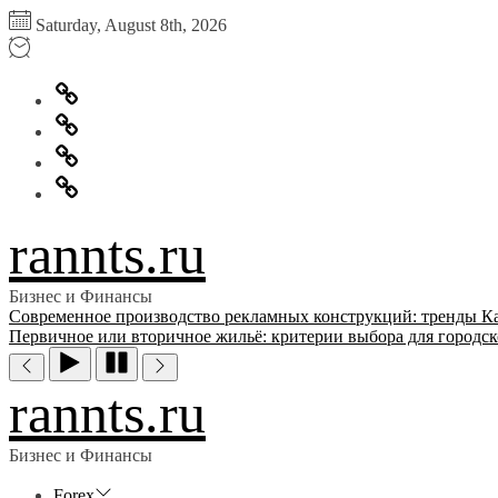
Перейти
Saturday, August 8th, 2026
к
содержимому
Главная
Информация
для
Обратная
правообладателей
связь
Политика
конфиденциальности
rannts.ru
Бизнес и Финансы
Современное производство рекламных конструкций: тренды
К
Первичное или вторичное жильё: критерии выбора для городск
rannts.ru
Бизнес и Финансы
Forex