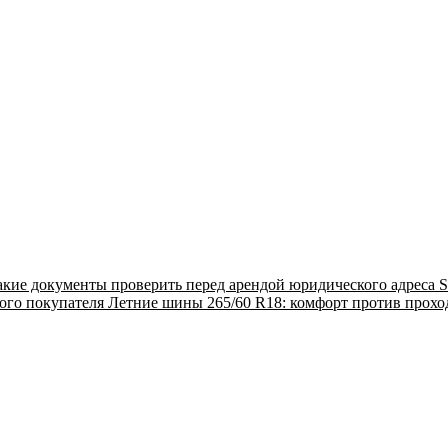
акие документы проверить перед арендой юридического адреса
S
ого покупателя
Летние шины 265/60 R18: комфорт против прох