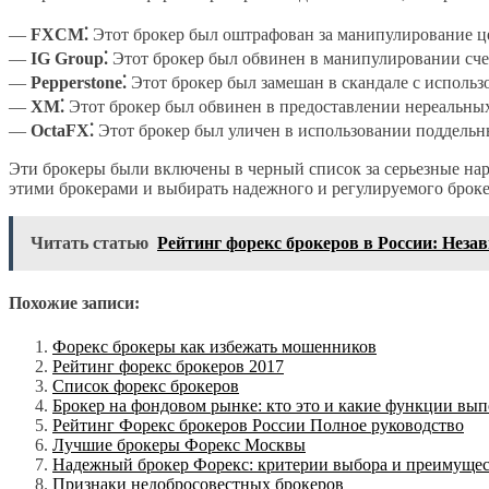
—
FXCM⁚
Этот брокер был оштрафован за манипулирование ц
—
IG Group⁚
Этот брокер был обвинен в манипулировании сче
—
Pepperstone⁚
Этот брокер был замешан в скандале с исполь
—
XM⁚
Этот брокер был обвинен в предоставлении нереальны
—
OctaFX⁚
Этот брокер был уличен в использовании поддель
Эти брокеры были включены в черный список за серьезные нар
этими брокерами и выбирать надежного и регулируемого броке
Читать статью
Рейтинг форекс брокеров в России: Неза
Похожие записи:
Форекс брокеры как избежать мошенников
Рейтинг форекс брокеров 2017
Список форекс брокеров
Брокер на фондовом рынке: кто это и какие функции вып
Рейтинг Форекс брокеров России Полное руководство
Лучшие брокеры Форекс Москвы
Надежный брокер Форекс: критерии выбора и преимущес
Признаки недобросовестных брокеров