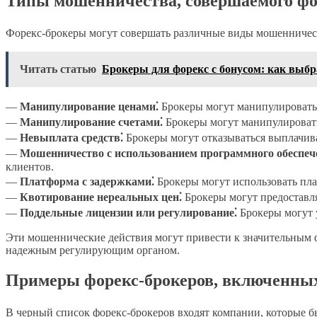
Типы мошенничества, совершаемого фо
Форекс-брокеры могут совершать различные виды мошенничеств
Читать статью
Брокеры для форекс с бонусом: как выбр
—
Манипулирование ценами⁚
Брокеры могут манипулировать
—
Манипулирование счетами⁚
Брокеры могут манипулировать
—
Невыплата средств⁚
Брокеры могут отказываться выплачива
—
Мошенничество с использованием программного обеспеч
клиентов.
—
Платформа с задержками⁚
Брокеры могут использовать пла
—
Квотирование нереальных цен⁚
Брокеры могут предоставл
—
Поддельные лицензии или регулирование⁚
Брокеры могут у
Эти мошеннические действия могут привести к значительным 
надежным регулирующим органом.
Примеры форекс-брокеров, включенных
В черный список форекс-брокеров входят компании, которые б