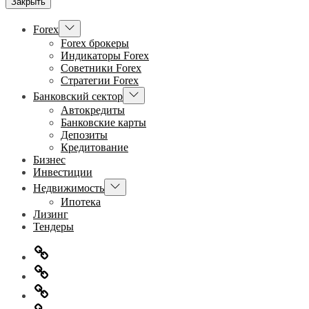
Закрыть
Показывать
Forex
подменю
Forex брокеры
Индикаторы Forex
Советники Forex
Стратегии Forex
Показывать
Банковский сектор
подменю
Автокредиты
Банковские карты
Депозиты
Кредитование
Бизнес
Инвестиции
Показывать
Недвижимость
подменю
Ипотека
Лизинг
Тендеры
Главная
Информация
для
Обратная
правообладателей
связь
Политика