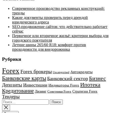
Современное производство рекламных конструкций:
тренды
Какие документы проверить перед арендой
юридического адреса
SEO-продвижение сайтов: что действительно работает
сейчас
Первичное или вторичное жильё: критерии выбора для
городского покупателя
Летние шины 265/60 R18: комфорт против
проходимости для внедорожника
Рубрики
Forex
Forex брокеры
Автокредиты
Uncategorised
Банковские карты
Бизнес
Банковский сектор
Ипотека
Депозиты
Инвестиции
Индикаторы Forex
Кредитование
Лизинг
Стратегии Forex
Советники Forex
Тендеры
Найти: