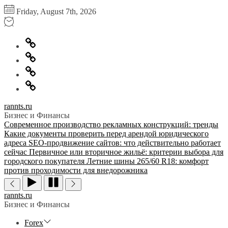
Перейти
Friday, August 7th, 2026
к
содержимому
Главная
Информация
для
Обратная
правообладателей
связь
Политика
конфиденциальности
rannts.ru
Бизнес и Финансы
Современное производство рекламных конструкций: тренды
Какие документы проверить перед арендой юридического
адреса
SEO-продвижение сайтов: что действительно работает
сейчас
Первичное или вторичное жильё: критерии выбора для
городского покупателя
Летние шины 265/60 R18: комфорт
против проходимости для внедорожника
rannts.ru
Бизнес и Финансы
Forex