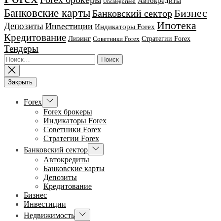
Автокредиты
Uncategorised
Банковские карты
Бизнес
Банковский сектор
Ипотека
Депозиты
Инвестиции
Индикаторы Forex
Кредитование
Лизинг
Стратегии Forex
Советники Forex
Тендеры
Найти:
Закрыть
Показывать
Forex
подменю
Forex брокеры
Индикаторы Forex
Советники Forex
Стратегии Forex
Показывать
Банковский сектор
подменю
Автокредиты
Банковские карты
Депозиты
Кредитование
Бизнес
Инвестиции
Показывать
Недвижимость
подменю