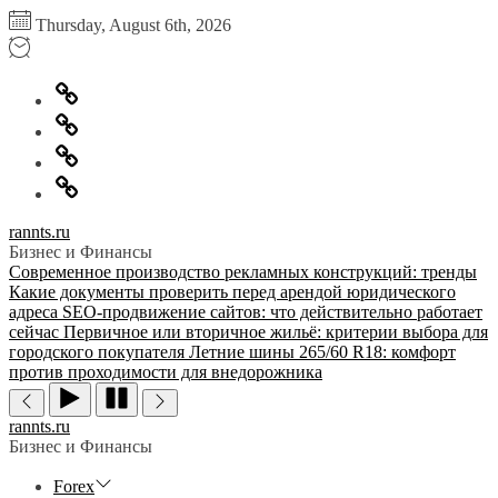
Перейти
Thursday, August 6th, 2026
к
содержимому
Главная
Информация
для
Обратная
правообладателей
связь
Политика
конфиденциальности
rannts.ru
Бизнес и Финансы
Современное производство рекламных конструкций: тренды
Какие документы проверить перед арендой юридического
адреса
SEO-продвижение сайтов: что действительно работает
сейчас
Первичное или вторичное жильё: критерии выбора для
городского покупателя
Летние шины 265/60 R18: комфорт
против проходимости для внедорожника
rannts.ru
Бизнес и Финансы
Forex