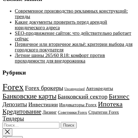
Современное производство рекламных конструкций:
тренды
Какие документы проверить перед арендой
юридического адреса
SEO-продвижение сайтов: что действительно работает
сейчас
Первичное или вторичное жильё: критерии выбора для
городского покупателя
Летние шины 265/60 R18: комфорт против
проходимости для внедорожника
Рубрики
Forex
Forex брокеры
Автокредиты
Uncategorised
Банковские карты
Бизнес
Банковский сектор
Ипотека
Депозиты
Инвестиции
Индикаторы Forex
Кредитование
Лизинг
Стратегии Forex
Советники Forex
Тендеры
Найти: