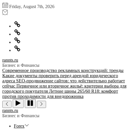
Перейти
Friday, August 7th, 2026
к
содержимому
Главная
Информация
для
Обратная
правообладателей
связь
Политика
конфиденциальности
rannts.ru
Бизнес и Финансы
Современное производство рекламных конструкций: тренды
Какие документы проверить перед арендой юридического
адреса
SEO-продвижение сайтов: что действительно работает
сейчас
Первичное или вторичное жильё: критерии выбора для
городского покупателя
Летние шины 265/60 R18: комфорт
против проходимости для внедорожника
rannts.ru
Бизнес и Финансы
Forex