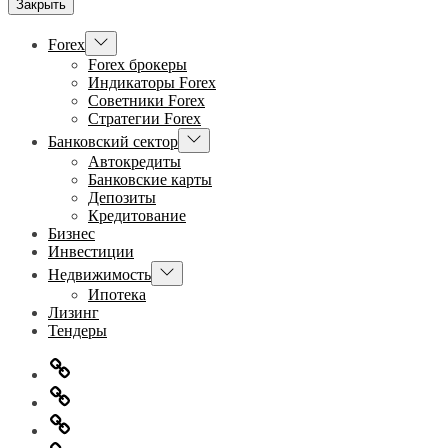
Закрыть
Показывать
Forex
подменю
Forex брокеры
Индикаторы Forex
Советники Forex
Стратегии Forex
Показывать
Банковский сектор
подменю
Автокредиты
Банковские карты
Депозиты
Кредитование
Бизнес
Инвестиции
Показывать
Недвижимость
подменю
Ипотека
Лизинг
Тендеры
Главная
Информация
для
Обратная
правообладателей
связь
Политика