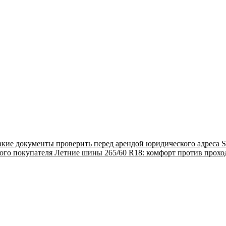
акие документы проверить перед арендой юридического адреса
S
ого покупателя
Летние шины 265/60 R18: комфорт против прох