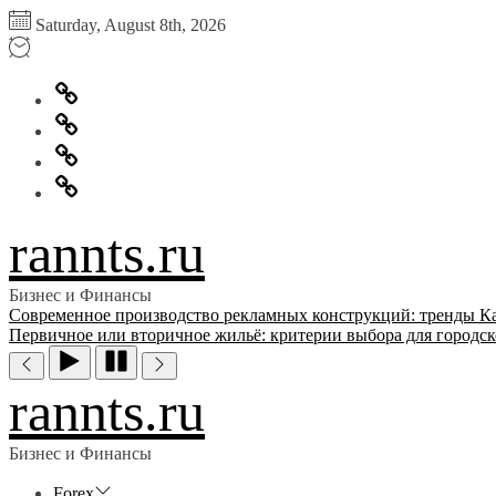
Перейти
Saturday, August 8th, 2026
к
содержимому
Главная
Информация
для
Обратная
правообладателей
связь
Политика
конфиденциальности
rannts.ru
Бизнес и Финансы
Современное производство рекламных конструкций: тренды
К
Первичное или вторичное жильё: критерии выбора для городск
rannts.ru
Бизнес и Финансы
Forex