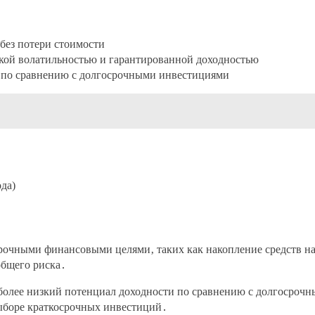
без потери стоимости
кой волатильностью и гарантированной доходностью
ь по сравнению с долгосрочными инвестициями
да)
срочными финансовыми целями‚ таких как накопление средств н
общего риска․
 более низкий потенциал доходности по сравнению с долгосро
ыборе краткосрочных инвестиций․