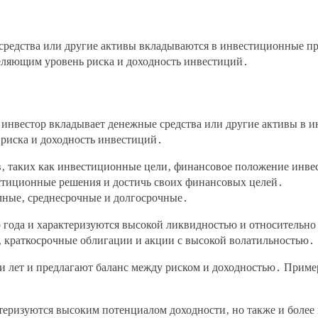
 средства или другие активы вкладываются в инвестиционные п
еляющим уровень риска и доходность инвестиций․
о инвестор вкладывает денежные средства или другие активы в
 риска и доходность инвестиций․
в‚ таких как инвестиционные цели‚ финансовое положение инв
стиционные решения и достичь своих финансовых целей․
чные‚ среднесрочные и долгосрочные․
 года и характеризуются высокой ликвидностью и относительн
‚ краткосрочные облигации и акции с высокой волатильностью․
ти лет и предлагают баланс между риском и доходностью․ При
ктеризуются высоким потенциалом доходности‚ но также и бол