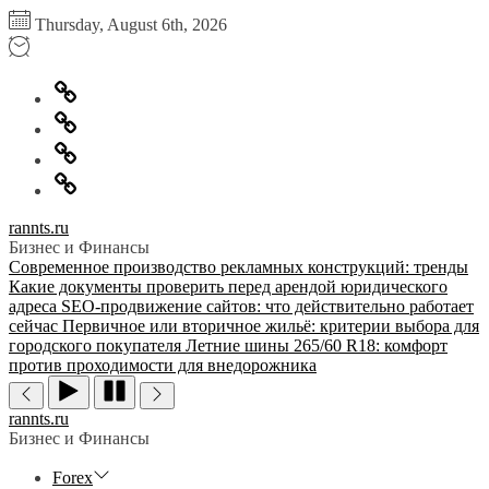
Перейти
Thursday, August 6th, 2026
к
содержимому
Главная
Информация
для
Обратная
правообладателей
связь
Политика
конфиденциальности
rannts.ru
Бизнес и Финансы
Современное производство рекламных конструкций: тренды
Какие документы проверить перед арендой юридического
адреса
SEO-продвижение сайтов: что действительно работает
сейчас
Первичное или вторичное жильё: критерии выбора для
городского покупателя
Летние шины 265/60 R18: комфорт
против проходимости для внедорожника
rannts.ru
Бизнес и Финансы
Forex