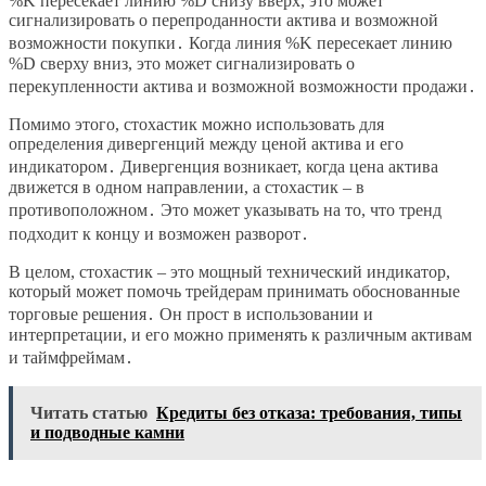
%K пересекает линию %D снизу вверх, это может
сигнализировать о перепроданности актива и возможной
возможности покупки․ Когда линия %K пересекает линию
%D сверху вниз, это может сигнализировать о
перекупленности актива и возможной возможности продажи․
Помимо этого, стохастик можно использовать для
определения дивергенций между ценой актива и его
индикатором․ Дивергенция возникает, когда цена актива
движется в одном направлении, а стохастик – в
противоположном․ Это может указывать на то, что тренд
подходит к концу и возможен разворот․
В целом, стохастик – это мощный технический индикатор,
который может помочь трейдерам принимать обоснованные
торговые решения․ Он прост в использовании и
интерпретации, и его можно применять к различным активам
и таймфреймам․
Читать статью
Кредиты без отказа: требования, типы
и подводные камни