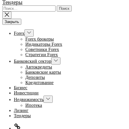
Тендеры
Найти:
Закрыть
Показывать
Forex
подменю
Forex брокеры
Индикаторы Forex
Советники Forex
Стратегии Forex
Показывать
Банковский сектор
подменю
Автокредиты
Банковские карты
Депозиты
Кредитование
Бизнес
Инвестиции
Показывать
Недвижимость
подменю
Ипотека
Лизинг
Тендеры
Главная