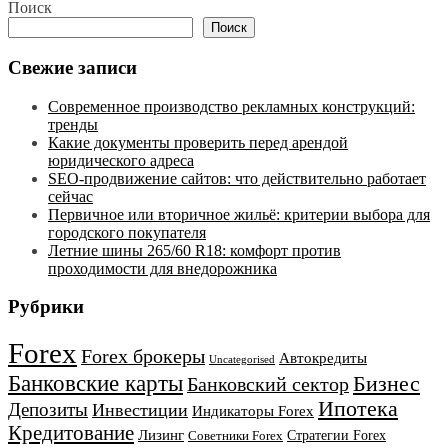
Поиск
Поиск
Свежие записи
Современное производство рекламных конструкций:
тренды
Какие документы проверить перед арендой
юридического адреса
SEO-продвижение сайтов: что действительно работает
сейчас
Первичное или вторичное жильё: критерии выбора для
городского покупателя
Летние шины 265/60 R18: комфорт против
проходимости для внедорожника
Рубрики
Forex
Forex брокеры
Автокредиты
Uncategorised
Банковские карты
Бизнес
Банковский сектор
Ипотека
Депозиты
Инвестиции
Индикаторы Forex
Кредитование
Лизинг
Стратегии Forex
Советники Forex