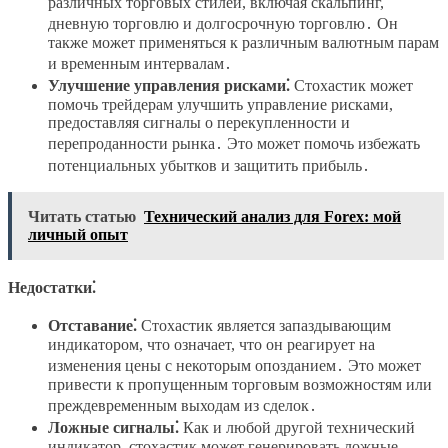
различных торговых стилей, включая скальпинг,
дневную торговлю и долгосрочную торговлю․ Он
также может применяться к различным валютным парам
и временным интервалам․
Улучшение управления рисками⁚
Стохастик может
помочь трейдерам улучшить управление рисками,
предоставляя сигналы о перекупленности и
перепроданности рынка․ Это может помочь избежать
потенциальных убытков и защитить прибыль․
Читать статью
Технический анализ для Forex: мой
личный опыт
Недостатки⁚
Отставание⁚
Стохастик является запаздывающим
индикатором, что означает, что он реагирует на
изменения цены с некоторым опозданием․ Это может
привести к пропущенным торговым возможностям или
преждевременным выходам из сделок․
Ложные сигналы⁚
Как и любой другой технический
индикатор, стохастик может генерировать ложные