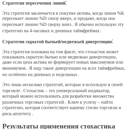
Стратегия пересечения линий⁚
Эта стратегия заключается в покупке актива, когда линия %K
пересекает линию %D снизу вверх, и продаже, когда она
пересекает линию %D сверху вниз․ Я обычно использую эту
стратегию на 4-часовых и дневных таймфреймах․
Стратегия скрытой бычьей/медвежьей дивергенции⁚
Эта стратегия основана на том факте, что стохастик может
показывать скрытую бычью или медвежью дивергенцию,
даже если цена актива не формирует новых максимумов или
минимумов․ Я ищу такие дивергенции на всех таймфреймах,
но особенно на дневных и недельных․
Это лишь несколько стратегий, которые я использую в своей
торговле․ Стохастик – это универсальный индикатор,
который можно использовать для разработки множества
различных торговых стратегий․ Ключ к успеху – найти
стратегию, которая соответствует вашему стилю торговли и
риск-аппетиту․
Результаты применения стохастика