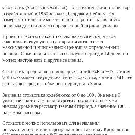
Стохастик (Stochastic Oscillator) – это технический индикатор,
разработанный в 1950-х годах Джорджем Лейном․ Он
измеряет отношение между ценой закрытия актива и его
ценовым диапазоном за определенный период времени․
Принцип работы стохастика заключается в том, что он
сравнивает текущую цену закрытия актива с его
максимальной и минимальной ценами за определенный
период․ Обычно для этого используют период в 14 дней, но
можно настраивать и другие значения․
Стохастик представлен в виде двух линий⁚ %K и %D․ Линия
%K показывает текущее значение стохастика, а линия %D – ее
скользящее среднее, обычно с периодом в 3 дня․
Значения стохастика колеблются от 0 до 100․ Значение 0
указывает на то, что цена закрытия находится на самом
низком уровне за рассматриваемый период, а значение 100 –
на самом высоком․
Стохастик можно использовать для выявления
перекупленности или перепроданности актива․ Когда линия