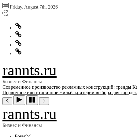
Перейти
Friday, August 7th, 2026
к
содержимому
Главная
Информация
для
Обратная
правообладателей
связь
Политика
конфиденциальности
rannts.ru
Бизнес и Финансы
Современное производство рекламных конструкций: тренды
К
Первичное или вторичное жильё: критерии выбора для городск
rannts.ru
Бизнес и Финансы
Forex