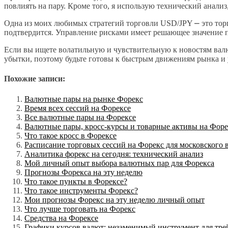
повлиять на пару. Кроме того, я использую технический анали
Одна из моих любимых стратегий торговли USD/JPY ⎼ это торг
подтвердится. Управление рисками имеет решающее значение п
Если вы ищете волатильную и чувствительную к новостям вал
убытки, поэтому будьте готовы к быстрым движениям рынка и 
Похожие записи:
Валютные пары на рынке Форекс
Время всех сессий на Форексе
Все валютные пары на Форексе
Валютные пары, кросс-курсы и товарные активы на Форе
Что такое кросс в Форексе
Расписание торговых сессий на Форекс для московского 
Аналитика форекс на сегодня: технический анализ
Мой личный опыт выбора валютных пар для Форекса
Прогнозы Форекса на эту неделю
Что такое пункты в Форексе?
Что такое инструменты Форекс?
Мои прогнозы Форекс на эту неделю личный опыт
Что лучше торговать на Форекс
Средства на Форексе
Графики курсов валют: незаменимый инструмент для тре