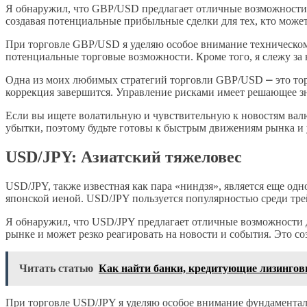
Я обнаружил, что GBP/USD предлагает отличные возможности д
создавая потенциальные прибыльные сделки для тех, кто может
При торговле GBP/USD я уделяю особое внимание техническом
потенциальные торговые возможности. Кроме того, я слежу за
Одна из моих любимых стратегий торговли GBP/USD ⎼ это торго
коррекция завершится. Управление рисками имеет решающее зн
Если вы ищете волатильную и чувствительную к новостям вал
убытки, поэтому будьте готовы к быстрым движениям рынка и 
USD/JPY: Азиатский тяжеловес
USD/JPY, также известная как пара «ниндзя», является еще о
японской иеной. USD/JPY пользуется популярностью среди тре
Я обнаружил, что USD/JPY предлагает отличные возможности дл
рынке и может резко реагировать на новости и события. Это с
Читать статью
Как найти банки, кредитующие лизинго
При торговле USD/JPY я уделяю особое внимание фундаментал