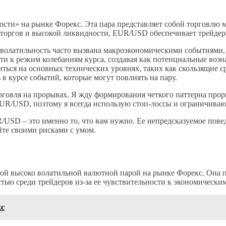
ости» на рынке Форекс. Эта пара представляет собой торговлю
торгов и высокой ликвидности, EUR/USD обеспечивает трейдер
олатильность часто вызвана макроэкономическими событиями, 
и к резким колебаниям курса, создавая как потенциальные возна
ься на основных технических уровнях, таких как скользящие с
в курсе событий, которые могут повлиять на пару.
овля на прорывах. Я жду формирования четкого паттерна проры
UR/USD, поэтому я всегда использую стоп-лоссы и ограничиваю
USD ‒ это именно то, что вам нужно. Ее непредсказуемое пове
йте своими рисками с умом.
дной высоко волатильной валютной парой на рынке Форекс. Она
ью среди трейдеров из-за ее чувствительности к экономически
кс