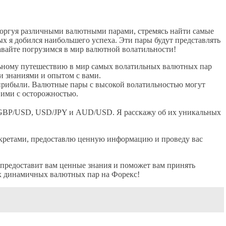
и торгуя различными валютными парами, стремясь найти самые
ых я добился наибольшего успеха. Эти пары будут представлять
давайте погрузимся в мир валютной волатильности!
льному путешествию в мир самых волатильных валютных пар
и знаниями и опытом с вами.
 прибыли. Валютные пары с высокой волатильностью могут
 ими с осторожностью.
, GBP/USD, USD/JPY и AUD/USD. Я расскажу об их уникальных
екретами, предоставлю ценную информацию и проведу вас
ья предоставит вам ценные знания и поможет вам принять
ых динамичных валютных пар на Форекс!