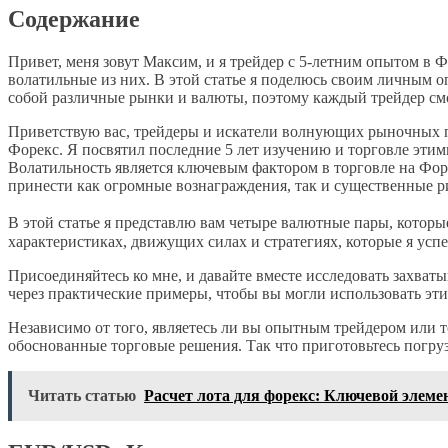
Содержание
Привет, меня зовут Максим, и я трейдер с 5-летним опытом в 
волатильные из них. В этой статье я поделюсь своим личным о
собой различные рынки и валюты, поэтому каждый трейдер смож
Приветствую вас, трейдеры и искатели волнующих рыночных п
Форекс. Я посвятил последние 5 лет изучению и торговле этим
Волатильность является ключевым фактором в торговле на Фор
принести как огромные вознаграждения, так и существенные р
В этой статье я представлю вам четыре валютные пары, кот
характеристиках, движущих силах и стратегиях, которые я усп
Присоединяйтесь ко мне, и давайте вместе исследовать захв
через практические примеры, чтобы вы могли использовать эт
Независимо от того, являетесь ли вы опытным трейдером или то
обоснованные торговые решения. Так что приготовьтесь погру
Читать статью
Расчет лота для форекс: Ключевой элеме