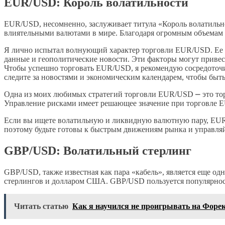
EUR/USD: Король волатильности
EUR/USD, несомненно, заслуживает титула «Король волатильн
влиятельными валютами в мире. Благодаря огромным объемам 
Я лично испытал волнующий характер торговли EUR/USD. Ее в
данные и геополитические новости. Эти факторы могут привест
Чтобы успешно торговать EUR/USD, я рекомендую сосредоточит
следите за новостями и экономическим календарем, чтобы быть 
Одна из моих любимых стратегий торговли EUR/USD ⎼ это торг
Управление рисками имеет решающее значение при торговле E
Если вы ищете волатильную и ликвидную валютную пару, EUR/
поэтому будьте готовы к быстрым движениям рынка и управля
GBP/USD: Волатильный стерлинг
GBP/USD, также известная как пара «кабель», является еще о
стерлингов и долларом США. GBP/USD пользуется популярност
Читать статью
Как я научился не проигрывать на Форе