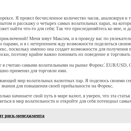
Форексе. Я провел бесчисленное количество часов, анализируя 
пытом и расскажу о четырех самых волатильных парах, на котор
ет найти что-то для себя; Так что присоединяйтесь ко мне, и 
риключений! Меня зовут Максим, и я проведу вас по увлекате
и парами, и я с нетерпением жду возможности поделиться своим
екс, поскольку именно она создает возможности для получения
иски, поэтому крайне важно понимать их поведение и торговать
орые я считаю самыми волатильными на рынке Форекс⁚ EUR/USD
ешно применял для торговли ими.
атывающий мир волатильных валютных пар. Я поделюсь своими с
и знания для повышения своей прибыльности на Форекс.
лько начинаете свой путь в мире валют, я уверен, что эта стат
зиться в мир волатильности и откройте для себя потенциал сам
нт риск-менеджмента