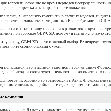
ля торговли, особенно во время периодов неопределенности ил
 правильно предсказать направление ее движения.
у анализу. Я использую комбинацию свечных моделей, индикато
 новостями и экономическими данными Великобритании и США, ч
вля на откатах. Я ищу коррекции в рамках более крупного трен
ачение при торговле GBP/USD, поэтому я всегда использую сто
ютную пару, GBP/USD ⎼ это отличный выбор. Ее непредсказуемо
управляйте своими рисками с умом.
дной популярной и волатильной валютной парой на рынке Форек
йдеров благодаря своей чувствительности к экономическим нов
я торговли, особенно во время сессий в Азии. Японская иена и
оздает потенциальные прибыльные сделки для тех, кто может пр
вые компании
ьному анализу. Я слежу за новостями и экономическими данным