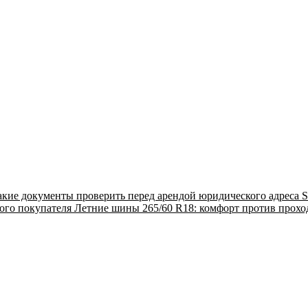
акие документы проверить перед арендой юридического адреса
S
ого покупателя
Летние шины 265/60 R18: комфорт против прох