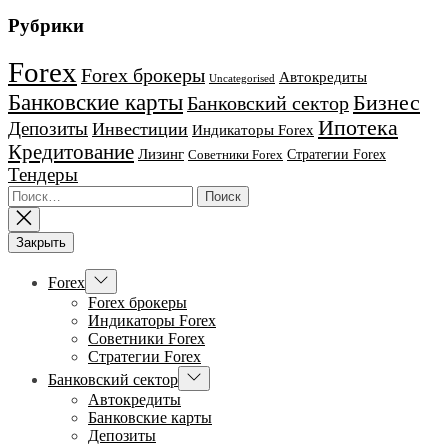
Рубрики
Forex
Forex брокеры
Автокредиты
Uncategorised
Банковские карты
Бизнес
Банковский сектор
Ипотека
Депозиты
Инвестиции
Индикаторы Forex
Кредитование
Лизинг
Стратегии Forex
Советники Forex
Тендеры
Найти:
Закрыть
Показывать
Forex
подменю
Forex брокеры
Индикаторы Forex
Советники Forex
Стратегии Forex
Показывать
Банковский сектор
подменю
Автокредиты
Банковские карты
Депозиты