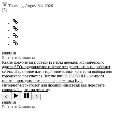
Перейти
Thursday, August 6th, 2026
к
содержимому
Главная
Информация
для
Обратная
правообладателей
связь
Политика
конфиденциальности
rannts.ru
Бизнес и Финансы
Какие документы проверить перед арендой юридического
адреса
SEO-продвижение сайтов: что действительно работает
сейчас
Первичное или вторичное жильё: критерии выбора для
городского покупателя
Летние шины 265/60 R18: комфорт
против проходимости для внедорожника
Курс
Интернет‑маркетолог для предпринимателя: как перестать
сливать бюджет на рекламу
rannts.ru
Бизнес и Финансы