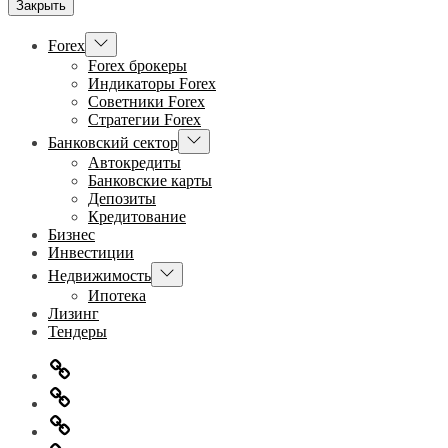
Закрыть
Показывать
Forex
подменю
Forex брокеры
Индикаторы Forex
Советники Forex
Стратегии Forex
Показывать
Банковский сектор
подменю
Автокредиты
Банковские карты
Депозиты
Кредитование
Бизнес
Инвестиции
Показывать
Недвижимость
подменю
Ипотека
Лизинг
Тендеры
Главная
Информация
для
Обратная
правообладателей
связь