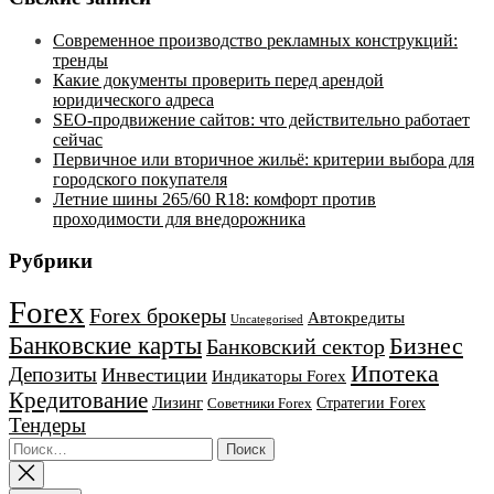
Современное производство рекламных конструкций:
тренды
Какие документы проверить перед арендой
юридического адреса
SEO-продвижение сайтов: что действительно работает
сейчас
Первичное или вторичное жильё: критерии выбора для
городского покупателя
Летние шины 265/60 R18: комфорт против
проходимости для внедорожника
Рубрики
Forex
Forex брокеры
Автокредиты
Uncategorised
Банковские карты
Бизнес
Банковский сектор
Ипотека
Депозиты
Инвестиции
Индикаторы Forex
Кредитование
Лизинг
Стратегии Forex
Советники Forex
Тендеры
Найти: