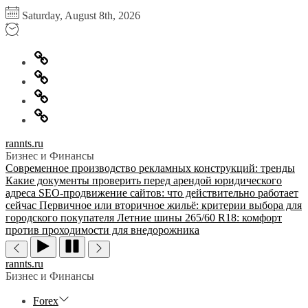
Перейти
Saturday, August 8th, 2026
к
содержимому
Главная
Информация
для
Обратная
правообладателей
связь
Политика
конфиденциальности
rannts.ru
Бизнес и Финансы
Современное производство рекламных конструкций: тренды
Какие документы проверить перед арендой юридического
адреса
SEO-продвижение сайтов: что действительно работает
сейчас
Первичное или вторичное жильё: критерии выбора для
городского покупателя
Летние шины 265/60 R18: комфорт
против проходимости для внедорожника
rannts.ru
Бизнес и Финансы
Forex