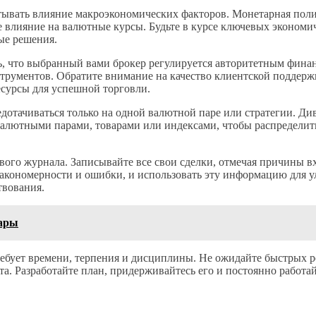
ывать влияние макроэкономических факторов. Монетарная поли
влияние на валютные курсы. Будьте в курсе ключевых экономич
ые решения.
ь, что выбранный вами брокер регулируется авторитетным фина
струментов. Обратите внимание на качество клиентской поддер
есурсы для успешной торговли.
дотачиваться только на одной валютной паре или стратегии. Ди
алютными парами, товарами или индексами, чтобы распределить 
ого журнала. Записывайте все свои сделки, отмечая причины в
акономерности и ошибки, и использовать эту информацию для у
твования.
вары
ебует времени, терпения и дисциплины. Не ожидайте быстрых рез
та. Разработайте план, придерживайтесь его и постоянно работа