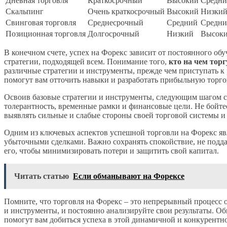
Дневная торговля
Краткосрочный
Высокий
Средн
Скальпинг
Очень краткосрочный
Высокий
Низки
Свинговая торговля
Среднесрочный
Средний
Средн
Позиционная торговля
Долгосрочный
Низкий
Высок
В конечном счете, успех на Форекс зависит от постоянного о
стратегии, подходящей всем. Понимание того,
кто на чем торг
различные стратегии и инструменты, прежде чем приступать к
помогут вам отточить навыки и разработать прибыльную торго
Освоив базовые стратегии и инструменты, следующим шагом с
толерантность, временные рамки и финансовые цели. Не бойте
выявлять сильные и слабые стороны своей торговой системы и
Одним из ключевых аспектов успешной торговли на Форекс яв
убыточными сделками. Важно сохранять спокойствие, не подд
его, чтобы минимизировать потери и защитить свой капитал.
Читать статью
Если обманывают на Форексе
Помните, что торговля на Форекс – это непрерывный процесс 
и инструменты, и постоянно анализируйте свои результаты. Об
помогут вам добиться успеха в этой динамичной и конкурентно