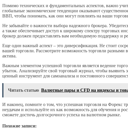
Помимо технических и фундаментальных аспектов, важно учит
глобальные экономические тенденции оказывают существенное 
ВВП, чтобы понимать, как они могут повлиять на ваши торгов
Не забывайте о важности выбора надежного брокера. Убедитес
а также обеспечивает доступ к широкому спектру торговых ин
брокер должен предоставлять вам необходимую поддержку и р
Еще один важный аспект – это диверсификация. Не стоит сосре
вашей торговли. Рассмотрите возможность торговли разными в
актива.
Важным элементом успешной торговли является ведение торгов
убыток. Анализируйте свой торговый журнал, чтобы выявить з
ценный инструмент для самоанализа и постоянного совершенс
Читать статью
Валютные пары и CFD на индексы и то
И наконец, помните о том, что успешная торговля на Форекс тр
неудачам и используйте их как возможность для обучения и рос
сможете достичь долгосрочного успеха на валютном рынке.
Похожие записи: