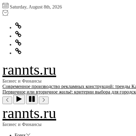
Перейти
Saturday, August 8th, 2026
к
содержимому
Главная
Информация
для
Обратная
правообладателей
связь
Политика
конфиденциальности
rannts.ru
Бизнес и Финансы
Современное производство рекламных конструкций: тренды
К
Первичное или вторичное жильё: критерии выбора для городск
rannts.ru
Бизнес и Финансы
Forex