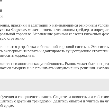
ий
й
ий
ий
бучения, практики и адаптации к изменяющимся рыночным услови
ует на Форексе
, может помочь начинающим трейдерам определи
 реальной торговле. Управление рисками является ключевым факт
вую стратегию.
тановится разработка собственной торговой системы. Эта сист
сь экспериментировать и адаптировать существующие стратегии
 вносить коррективы.
ляется психологическая устойчивость. Рынок может быть непре
аваться эмоциям и не принимать импульсивных решений. Разраб
обучения и совершенствования. Следите за новостями и событи
щайтесь с другими трейдерами, делитесь опытом и учитесь на ч
й среде.