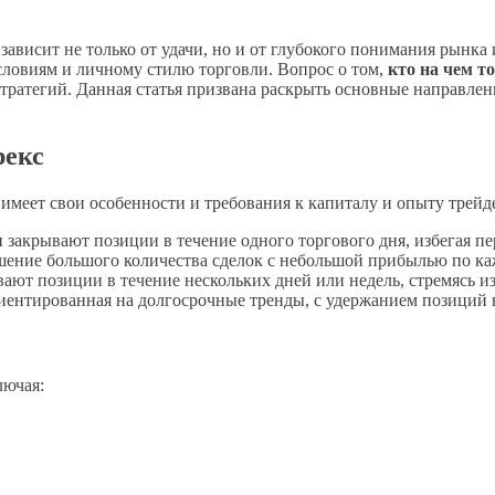
 зависит не только от удачи, но и от глубокого понимания рынка
словиям и личному стилю торговли. Вопрос о том,
кто на чем т
тратегий. Данная статья призвана раскрыть основные направле
рекс
имеет свои особенности и требования к капиталу и опыту трейд
закрывают позиции в течение одного торгового дня, избегая п
шение большого количества сделок с небольшой прибылью по ка
ют позиции в течение нескольких дней или недель, стремясь и
иентированная на долгосрочные тренды, с удержанием позиций в
лючая: