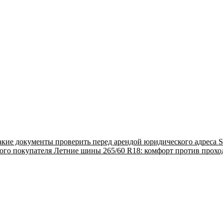
акие документы проверить перед арендой юридического адреса
S
ого покупателя
Летние шины 265/60 R18: комфорт против прох