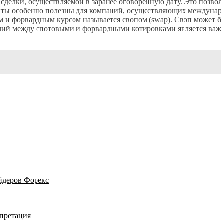
 сделки, осуществляемой в заранее оговоренную дату. Это позво
кты особенно полезны для компаний, осуществляющих междунар
м и форвардным курсом называется свопом (swap). Своп может 
ичий между спотовыми и форвардными котировками является ва
йдеров Форекс
рпретация