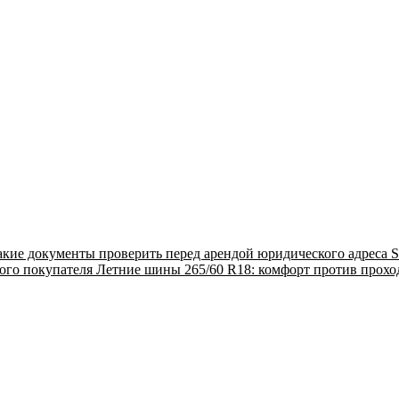
акие документы проверить перед арендой юридического адреса
S
ого покупателя
Летние шины 265/60 R18: комфорт против прох