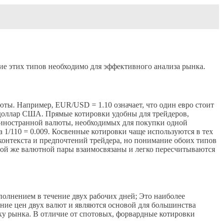
е этих типов необходимо для эффективного анализа рынка.
ы. Например, EUR/USD = 1.10 означает, что один евро стоит
 доллар США. Прямые котировки удобны для трейдеров,
 иностранной валюты, необходимых для покупки одной
1/110 = 0.009. Косвенные котировки чаще используются в тех
онтекста и предпочтений трейдера, но понимание обоих типов
ой же валютной пары взаимосвязаны и легко пересчитываются
олнением в течение двух рабочих дней; Это наиболее
ие цен двух валют и являются основой для большинства
ку рынка. В отличие от спотовых, форвардные котировки