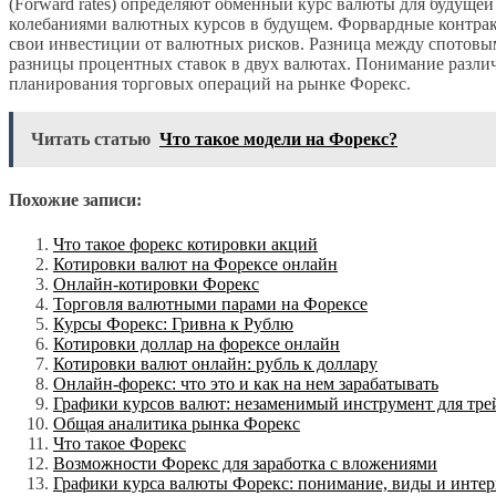
(Forward rates) определяют обменный курс валюты для будущей
колебаниями валютных курсов в будущем. Форвардные контра
свои инвестиции от валютных рисков. Разница между спотовы
разницы процентных ставок в двух валютах. Понимание разл
планирования торговых операций на рынке Форекс.
Читать статью
Что такое модели на Форекс?
Похожие записи:
Что такое форекс котировки акций
Котировки валют на Форексе онлайн
Онлайн-котировки Форекс
Торговля валютными парами на Форексе
Курсы Форекс: Гривна к Рублю
Котировки доллар на форексе онлайн
Котировки валют онлайн: рубль к доллару
Онлайн-форекс: что это и как на нем зарабатывать
Графики курсов валют: незаменимый инструмент для тре
Общая аналитика рынка Форекс
Что такое Форекс
Возможности Форекс для заработка с вложениями
Графики курса валюты Форекс: понимание, виды и инте