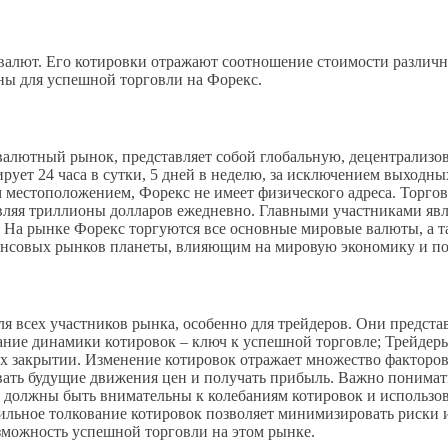
алют. Его котировки отражают соотношение стоимости различн
ны для успешной торговли на Форекс.
к валютный рынок, представляет собой глобальную, децентрализ
ует 24 часа в сутки, 5 дней в неделю, за исключением выходны
 местоположением, Форекс не имеет физического адреса. Торго
авляя триллионы долларов ежедневно. Главными участниками яв
. На рынке Форекс торгуются все основные мировые валюты, а т
ансовых рынков планеты, влияющим на мировую экономику и по
 всех участников рынка, особенно для трейдеров. Они предста
ие динамики котировок – ключ к успешной торговле; Трейдеры
их закрытии. Изменение котировок отражает множество факторов
вать будущие движения цен и получать прибыль. Важно понимат
ы должны быть внимательны к колебаниям котировок и использо
ильное толкование котировок позволяет минимизировать риски 
зможность успешной торговли на этом рынке.