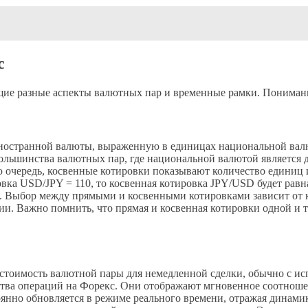
с
ие разные аспекты валютных пар и временные рамки. Понимани
остранной валюты, выраженную в единицах национальной валют
большинства валютных пар, где национальной валютой является
 очередь, косвенные котировки показывают количество единиц
а USD/JPY = 110, то косвенная котировка JPY/USD будет равна 
. Выбор между прямыми и косвенными котировками зависит от к
. Важно помнить, что прямая и косвенная котировки одной и т
стоимость валютной пары для немедленной сделки, обычно с исп
тва операций на Форекс. Они отображают мгновенное соотношен
янно обновляется в режиме реального времени, отражая динами