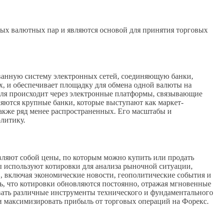
ых валютных пар и являются основой для принятия торговых
ованную систему электронных сетей, соединяющую банки,
х, и обеспечивает площадку для обмена одной валюты на
вля происходит через электронные платформы, связывающие
ляются крупные банки, которые выступают как маркет-
акже ряд менее распространенных. Его масштабы и
литику.
вляют собой цены, по которым можно купить или продать
 используют котировки для анализа рыночной ситуации,
, включая экономические новости, геополитические события и
ь, что котировки обновляются постоянно, отражая мгновенные
вать различные инструменты технического и фундаментального
и максимизировать прибыль от торговых операций на Форекс.