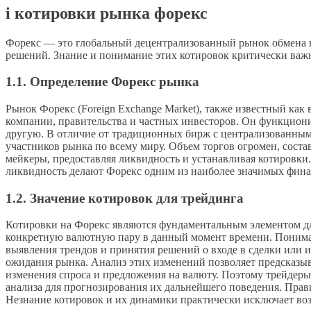
i котировки рынка форекс
Форекс — это глобальный децентрализованный рынок обмена в
решений. Знание и понимание этих котировок критически важ
1.1. Определение Форекс рынка
Рынок Форекс (Foreign Exchange Market), также известный ка
компании, правительства и частных инвесторов. Он функционир
другую. В отличие от традиционных бирж с централизованным
участников рынка по всему миру. Объем торгов огромен, сост
мейкеры, предоставляя ликвидность и устанавливая котировки
ликвидность делают Форекс одним из наиболее значимых фин
1.2. Значение котировок для трейдинга
Котировки на Форекс являются фундаментальным элементом для
конкретную валютную пару в данный момент времени. Пониман
выявления трендов и принятия решений о входе в сделки или 
ожидания рынка. Анализ этих изменений позволяет предсказы
изменения спроса и предложения на валюту. Поэтому трейдер
анализа для прогнозирования их дальнейшего поведения. Прав
Незнание котировок и их динамики практически исключает во