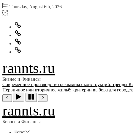
Перейти
Thursday, August 6th, 2026
к
содержимому
Главная
Информация
для
Обратная
правообладателей
связь
Политика
конфиденциальности
rannts.ru
Бизнес и Финансы
Современное производство рекламных конструкций: тренды
К
Первичное или вторичное жильё: критерии выбора для городск
rannts.ru
Бизнес и Финансы
Forex