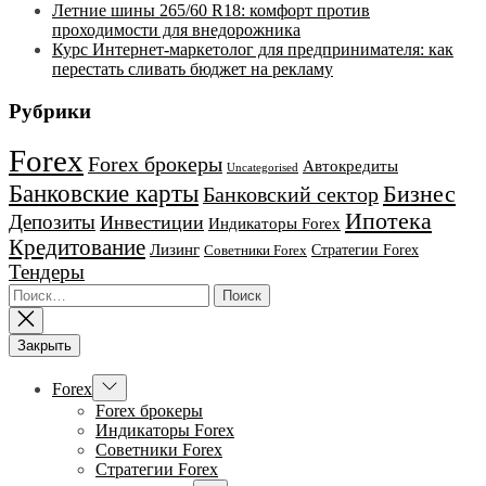
Летние шины 265/60 R18: комфорт против
проходимости для внедорожника
Курс Интернет‑маркетолог для предпринимателя: как
перестать сливать бюджет на рекламу
Рубрики
Forex
Forex брокеры
Автокредиты
Uncategorised
Банковские карты
Бизнес
Банковский сектор
Ипотека
Депозиты
Инвестиции
Индикаторы Forex
Кредитование
Лизинг
Стратегии Forex
Советники Forex
Тендеры
Найти:
Закрыть
Показывать
Forex
подменю
Forex брокеры
Индикаторы Forex
Советники Forex
Стратегии Forex