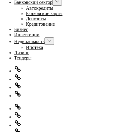
Показывать
Банковский сектор
подменю
Автокредиты
Банковские карты
Депозиты
Кредитование
Бизнес
Инвестиции
Показывать
Недвижимость
подменю
Ипотека
Лизинг
Тендеры
Главная
Информация
для
Обратная
правообладателей
связь
Политика
конфиденциальности
Главная
Информация
для
Обратная
правообладателей
связь
Политика