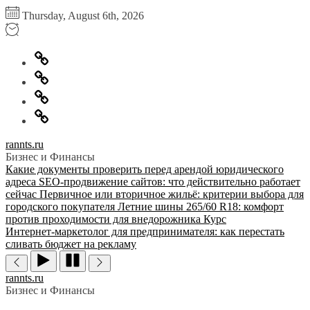
Перейти
Thursday, August 6th, 2026
к
содержимому
Главная
Информация
для
Обратная
правообладателей
связь
Политика
конфиденциальности
rannts.ru
Бизнес и Финансы
Какие документы проверить перед арендой юридического
адреса
SEO-продвижение сайтов: что действительно работает
сейчас
Первичное или вторичное жильё: критерии выбора для
городского покупателя
Летние шины 265/60 R18: комфорт
против проходимости для внедорожника
Курс
Интернет‑маркетолог для предпринимателя: как перестать
сливать бюджет на рекламу
rannts.ru
Бизнес и Финансы