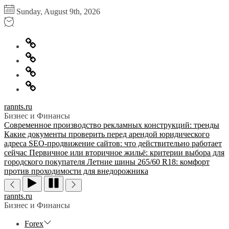
Перейти
Sunday, August 9th, 2026
к
содержимому
Главная
Информация
для
Обратная
правообладателей
связь
Политика
конфиденциальности
rannts.ru
Бизнес и Финансы
Современное производство рекламных конструкций: тренды
Какие документы проверить перед арендой юридического
адреса
SEO-продвижение сайтов: что действительно работает
сейчас
Первичное или вторичное жильё: критерии выбора для
городского покупателя
Летние шины 265/60 R18: комфорт
против проходимости для внедорожника
rannts.ru
Бизнес и Финансы
Forex