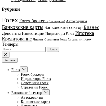
Рубрики
Forex
Forex брокеры
Автокредиты
Uncategorised
Банковские карты
Бизнес
Банковский сектор
Ипотека
Депозиты
Инвестиции
Индикаторы Forex
Кредитование
Лизинг
Стратегии Forex
Советники Forex
Тендеры
Найти:
Закрыть
Показывать
Forex
подменю
Forex брокеры
Индикаторы Forex
Советники Forex
Стратегии Forex
Показывать
Банковский сектор
подменю
Автокредиты
Банковские карты
Депозиты