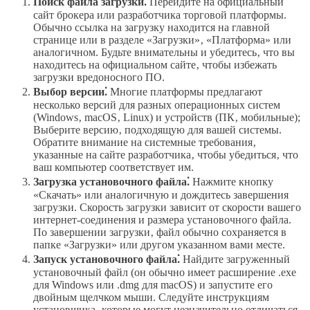
Поиск файла загрузки⁚
Перейдите на официальный
сайт брокера или разработчика торговой платформы.
Обычно ссылка на загрузку находится на главной
странице или в разделе «Загрузки»‚ «Платформа» или
аналогичном. Будьте внимательны и убедитесь‚ что вы
находитесь на официальном сайте‚ чтобы избежать
загрузки вредоносного ПО.
Выбор версии⁚
Многие платформы предлагают
несколько версий для разных операционных систем
(Windows‚ macOS‚ Linux) и устройств (ПК‚ мобильные);
Выберите версию‚ подходящую для вашей системы.
Обратите внимание на системные требования‚
указанные на сайте разработчика‚ чтобы убедиться‚ что
ваш компьютер соответствует им.
Загрузка установочного файла⁚
Нажмите кнопку
«Скачать» или аналогичную и дождитесь завершения
загрузки. Скорость загрузки зависит от скорости вашего
интернет-соединения и размера установочного файла.
По завершении загрузки‚ файл обычно сохраняется в
папке «Загрузки» или другом указанном вами месте.
Запуск установочного файла⁚
Найдите загруженный
установочный файл (он обычно имеет расширение .exe
для Windows или .dmg для macOS) и запустите его
двойным щелчком мыши. Следуйте инструкциям
установщика‚ которые могут незначительно отличаться