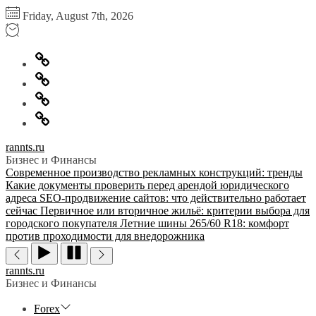
Перейти
Friday, August 7th, 2026
к
содержимому
Главная
Информация
для
Обратная
правообладателей
связь
Политика
конфиденциальности
rannts.ru
Бизнес и Финансы
Современное производство рекламных конструкций: тренды
Какие документы проверить перед арендой юридического
адреса
SEO-продвижение сайтов: что действительно работает
сейчас
Первичное или вторичное жильё: критерии выбора для
городского покупателя
Летние шины 265/60 R18: комфорт
против проходимости для внедорожника
rannts.ru
Бизнес и Финансы
Forex