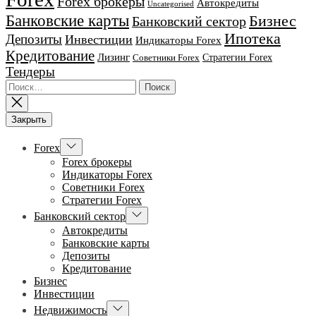
Forex брокеры
Автокредиты
Uncategorised
Банковские карты
Бизнес
Банковский сектор
Ипотека
Депозиты
Инвестиции
Индикаторы Forex
Кредитование
Лизинг
Стратегии Forex
Советники Forex
Тендеры
Найти:
Закрыть
Показывать
Forex
подменю
Forex брокеры
Индикаторы Forex
Советники Forex
Стратегии Forex
Показывать
Банковский сектор
подменю
Автокредиты
Банковские карты
Депозиты
Кредитование
Бизнес
Инвестиции
Показывать
Недвижимость