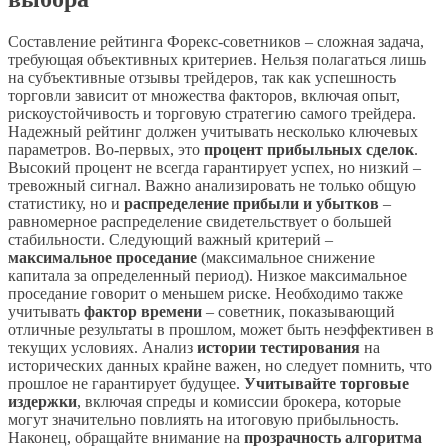
Составление рейтинга Форекс-советников – сложная задача,
требующая объективных критериев. Нельзя полагаться лишь
на субъективные отзывы трейдеров, так как успешность
торговли зависит от множества факторов, включая опыт,
рискоустойчивость и торговую стратегию самого трейдера.
Надежный рейтинг должен учитывать несколько ключевых
параметров. Во-первых, это
процент прибыльных сделок
.
Высокий процент не всегда гарантирует успех, но низкий –
тревожный сигнал. Важно анализировать не только общую
статистику, но и
распределение прибыли и убытков
–
равномерное распределение свидетельствует о большей
стабильности. Следующий важный критерий –
максимальное проседание
(максимальное снижение
капитала за определенный период). Низкое максимальное
проседание говорит о меньшем риске. Необходимо также
учитывать
фактор времени
– советник, показывающий
отличные результаты в прошлом, может быть неэффективен в
текущих условиях. Анализ
истории тестирования
на
исторических данных крайне важен, но следует помнить, что
прошлое не гарантирует будущее.
Учитывайте торговые
издержки
, включая спреды и комиссии брокера, которые
могут значительно повлиять на итоговую прибыльность.
Наконец, обращайте внимание на
прозрачность алгоритма