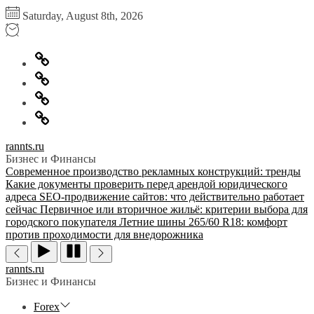
Перейти
Saturday, August 8th, 2026
к
содержимому
Главная
Информация
для
Обратная
правообладателей
связь
Политика
конфиденциальности
rannts.ru
Бизнес и Финансы
Современное производство рекламных конструкций: тренды
Какие документы проверить перед арендой юридического
адреса
SEO-продвижение сайтов: что действительно работает
сейчас
Первичное или вторичное жильё: критерии выбора для
городского покупателя
Летние шины 265/60 R18: комфорт
против проходимости для внедорожника
rannts.ru
Бизнес и Финансы
Forex