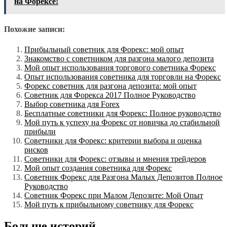
на Форексе!
Похожие записи:
Прибыльный советник для Форекс: мой опыт
Знакомство с советником для разгона малого депозита
Мой опыт использования торгового советника Форекс
Опыт использования советника для торговли на Форекс
Форекс советник для разгона депозита: мой опыт
Советник для Форекса 2017 Полное Руководство
Выбор советника для Forex
Бесплатные советники для Форекс: Полное руководство
Мой путь к успеху на Форекс от новичка до стабильной
прибыли
Советники для Форекс: критерии выбора и оценка
рисков
Советники для Форекс: отзывы и мнения трейдеров
Мой опыт создания советника для Форекс
Советник Форекс для Разгона Малых Депозитов Полное
Руководство
Советник Форекс при Малом Депозите: Мой Опыт
Мой путь к прибыльному советнику для Форекс
Больше историй