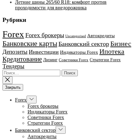
Летние шины 265/60 R18: комфорт против
проходимости для внедорожника
Рубрики
Forex
Forex брокеры
Автокредиты
Uncategorised
Банковские карты
Бизнес
Банковский сектор
Ипотека
Депозиты
Инвестиции
Индикаторы Forex
Кредитование
Лизинг
Стратегии Forex
Советники Forex
Тендеры
Найти:
Закрыть
Показывать
Forex
подменю
Forex брокеры
Индикаторы Forex
Советники Forex
Стратегии Forex
Показывать
Банковский сектор
подменю
Автокредиты