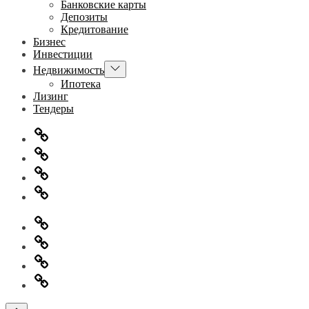
Банковские карты
Депозиты
Кредитование
Бизнес
Инвестиции
Показывать
Недвижимость
подменю
Ипотека
Лизинг
Тендеры
Главная
Информация
для
Обратная
правообладателей
связь
Политика
конфиденциальности
Главная
Информация
для
Обратная
правообладателей
связь
Политика
конфиденциальности