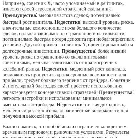
Например, советник X, часто упоминаемый в рейтингах,
известен своей агрессивной стратегией скальпинга.
Преимущества
⁚ высокая частота сделок, потенциально
быстрый рост капитала.
Недостатки
⁚ высокий уровень риска,
значительные комиссионные из-за большого количества
сделок, сильная зависимость от рыночной волатильности,
потенциально быстрая потеря депозита при неблагоприятных
условиях. Другой пример – советник Y, ориентированный на
долгосрочные инвестиции.
Преимущества
⁚ более низкий
уровень риска по сравнению со скальпинговыми
советниками, меньшая зависимость от краткосрочных
колебаний рынка.
Недостатки
⁚ медленный рост капитала,
возможность пропустить краткосрочные возможности для
прибыли, требует большего терпения от трейдера. Советник
Z, популярный благодаря своей простоте использования,
характеризуется консервативной стратегией;
Преимущества
⁚
легкость настройки и использования, минимальное
вмешательство трейдера.
Недостатки
⁚ низкая доходность,
медленный рост капитала, ограниченные возможности для
получения высокой прибыли.
Важно помнить, что любой анализ ограничен конкретным
временным периодом и рыночными условиями. Результаты
тестирования и реальной торговли могут значительно