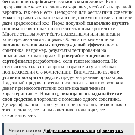
бесплатный сыр бывает только в мышеловке
. Если
предложение кажется слишком хорошим, чтобы быть правдой,
вероятно, так оно и есть. Недорогой или бесплатный советник
может скрывать скрытые комиссии, плохую оптимизацию или
даже вредоносный код. Перед покупкой
тщательно изучите
отзывы
о советнике, но отнеситесь к ним критически.
Многие отзывы могут быть поддельными или написаны
заинтересованными лицами. Обращайте внимание на
наличие независимых подтверждений
эффективности
советника, например, результаты тестирования на
независимых платформах.
Проверяйте лицензии и
сертификаты
разработчика, если таковые имеются. Не
стесняйтесь задавать вопросы разработчику и требовать
подтверждений его компетенции. Внимательно изучите
условия возврата средств
, предусмотренные продавцом.
Надежный продавец всегда предложит гарантию возврата
денег при несоответствии советника заявленным
характеристикам. Наконец,
никогда не вкладывайте все
свои средства
в торговлю с помощью одного советника.
Диверсификация – залог успешной торговли, независимо от
того, используете ли вы советников или торгуете
самостоятельно.
Читать статью
Добро пожаловать в мир фьючерсов