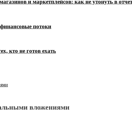
магазинов и маркетплейсов: как не утонуть в отче
 финансовые потоки
х, кто не готов ехать
иями
имальными вложениями