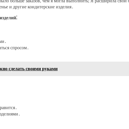
ло больше заказов, чем я могла выполнить; Я расширила свой би
енье и другие кондитерские изделия․
изделий⁚
ми․
аться спросом․
жно сделать своими руками
нравится․
изделиями․