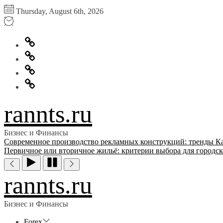
Перейти
Thursday, August 6th, 2026
к
содержимому
Главная
Информация
для
Обратная
правообладателей
связь
Политика
конфиденциальности
rannts.ru
Бизнес и Финансы
Современное производство рекламных конструкций: тренды
К
Первичное или вторичное жильё: критерии выбора для городск
rannts.ru
Бизнес и Финансы
Forex