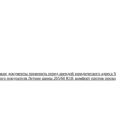
акие документы проверить перед арендой юридического адреса
S
ого покупателя
Летние шины 265/60 R18: комфорт против прох