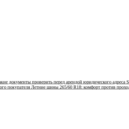
акие документы проверить перед арендой юридического адреса
S
ого покупателя
Летние шины 265/60 R18: комфорт против прох