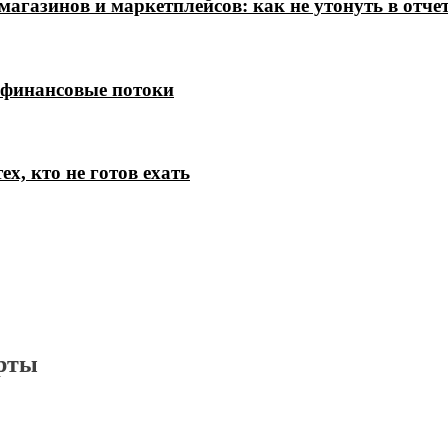
магазинов и маркетплейсов: как не утонуть в отче
 финансовые потоки
х, кто не готов ехать
рты