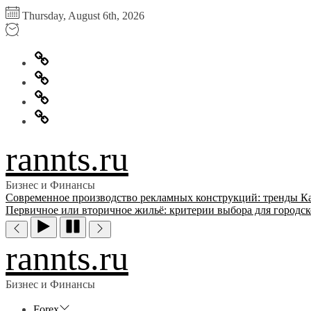
Перейти
Thursday, August 6th, 2026
к
содержимому
Главная
Информация
для
Обратная
правообладателей
связь
Политика
конфиденциальности
rannts.ru
Бизнес и Финансы
Современное производство рекламных конструкций: тренды
К
Первичное или вторичное жильё: критерии выбора для городск
rannts.ru
Бизнес и Финансы
Forex