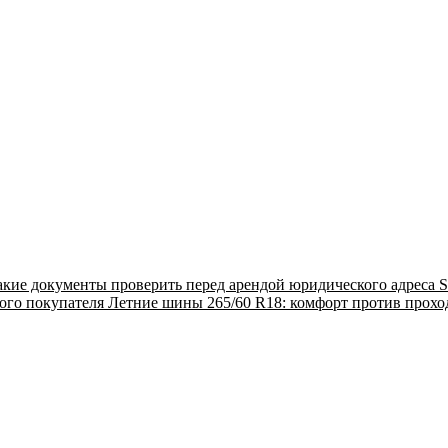
акие документы проверить перед арендой юридического адреса
S
ого покупателя
Летние шины 265/60 R18: комфорт против прох