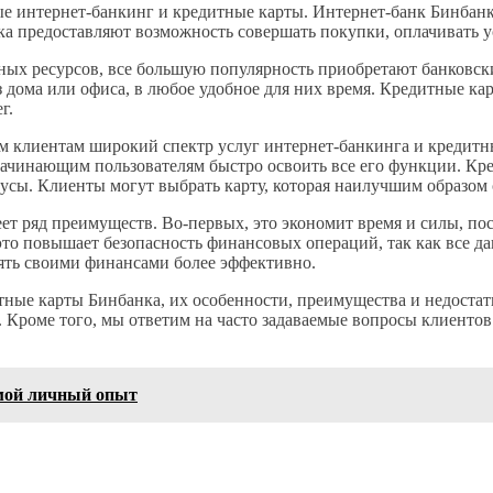
 интернет-банкинг и кредитные карты. Интернет-банк Бинбанка
а предоставляют возможность совершать покупки, оплачивать у
нных ресурсов, все большую популярность приобретают банковск
 дома или офиса, в любое удобное для них время. Кредитные ка
г.
им клиентам широкий спектр услуг интернет-банкинга и кредитн
ачинающим пользователям быстро освоить все его функции. Кре
усы. Клиенты могут выбрать карту, которая наилучшим образом с
т ряд преимуществ. Во-первых, это экономит время и силы, пос
это повышает безопасность финансовых операций, так как все д
лять своими финансами более эффективно.
итные карты Бинбанка, их особенности, преимущества и недост
 Кроме того, мы ответим на часто задаваемые вопросы клиенто
мой личный опыт