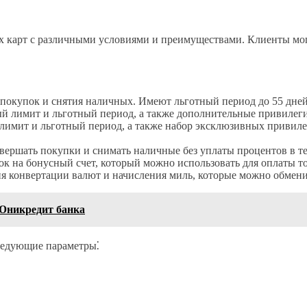
 карт с различными условиями и преимуществами. Клиенты могу
покупок и снятия наличных. Имеют льготный период до 55 дней,
й лимит и льготный период, а также дополнительные привилегии
имит и льготный период, а также набор эксклюзивных привилеги
овершать покупки и снимать наличные без уплаты процентов в т
к на бонусный счет, который можно использовать для оплаты тов
я конвертации валют и начисления миль, которые можно обменив
Юникредит банка
ледующие параметры⁚