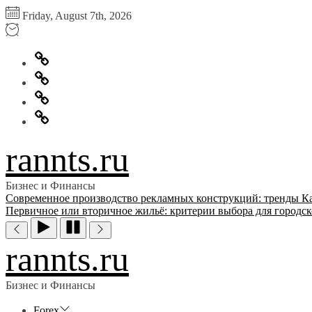
Перейти
Friday, August 7th, 2026
к
содержимому
Главная
Информация
для
Обратная
правообладателей
связь
Политика
конфиденциальности
rannts.ru
Бизнес и Финансы
Современное производство рекламных конструкций: тренды
К
Первичное или вторичное жильё: критерии выбора для городск
rannts.ru
Бизнес и Финансы
Forex